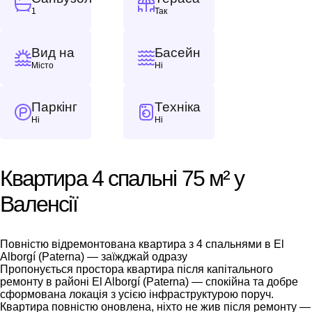
1
Так
Вид на
Басейн
Місто
Ні
Паркінг
Техніка
Ні
Ні
Квартира 4 спальні 75 м² у
Валенсії
Повністю відремонтована квартира з 4 спальнями в El
Alborgí (Paterna) — заїжджай одразу
Пропонується простора квартира після капітального
ремонту в районі El Alborgí (Paterna) — спокійна та добре
сформована локація з усією інфраструктурою поруч.
Квартира повністю оновлена, ніхто не жив після ремонту —