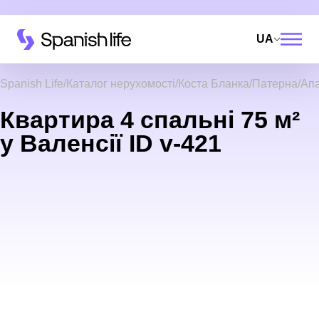
UA
Spanish Life
Каталог нерухомості
Коста Бланка
Патерна
Ап
Квартира 4 спальні 75 м²
у Валенсії ID v-421