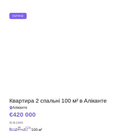
ГАРЯЧЕ
Квартира 2 спальні 100 м² в Аліканте
Аліканте
420 000
ID
B-1665
2
2
100 м²