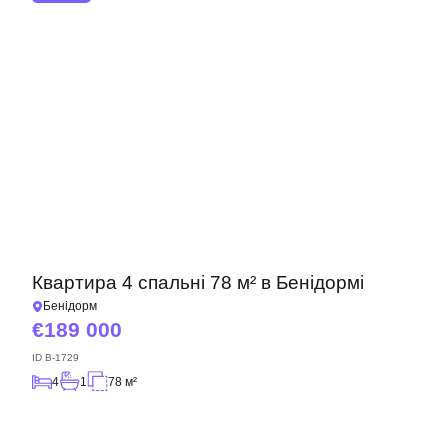
Квартира 4 спальні 78 м² в Бенідормі
Бенідорм
189 000
ID
B-1729
4
1
78 м²