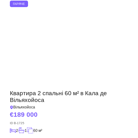
ГАРЯЧЕ
Квартира 2 спальні 60 м² в Кала де
Вільяхойоса
Вільяхойоса
189 000
ID
B-1725
2
1
60 м²