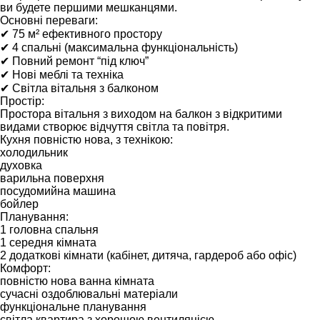
ви будете першими мешканцями.
Основні переваги:
✔ 75 м² ефективного простору
✔ 4 спальні (максимальна функціональність)
✔ Повний ремонт “під ключ”
✔ Нові меблі та техніка
✔ Світла вітальня з балконом
Простір:
Простора вітальня з виходом на балкон з відкритими
видами створює відчуття світла та повітря.
Кухня повністю нова, з технікою:
холодильник
духовка
варильна поверхня
посудомийна машина
бойлер
Планування:
1 головна спальня
1 середня кімната
2 додаткові кімнати (кабінет, дитяча, гардероб або офіс)
Комфорт:
повністю нова ванна кімната
сучасні оздоблювальні матеріали
функціональне планування
світла квартира з хорошою вентиляцією