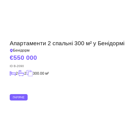
Апартаменти 2 спальні 300 м² у Бенідормі
Бенідорм
550 000
ID
B-2090
2
2
300.00 м²
ГАРЯЧЕ