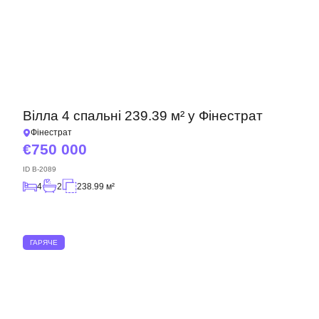
Вілла 4 спальні 239.39 м² у Фінестрат
Фінестрат
750 000
ID
B-2089
4
2
238.99 м²
Ми вам зателефонуємо
ГАРЯЧЕ
Залиште свої контактні дані, і ми зв’яжемося з
вами найближчим часом.
Дякуємо!
Дякуємо!