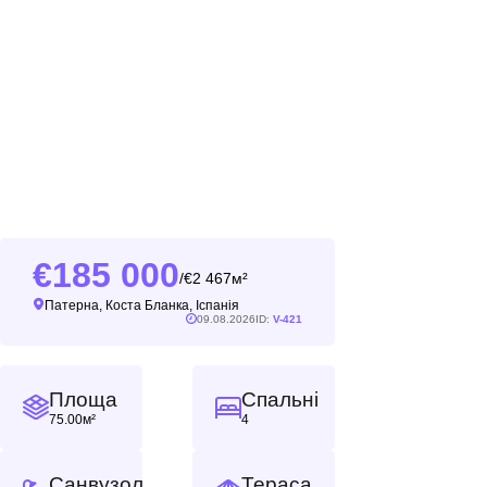
185 000
2 467м²
/
Патерна, Коста Бланка, Іспанія
09.08.2026
ID:
V-421
Площа
Спальні
75.00м²
4
Санвузол
Тераса