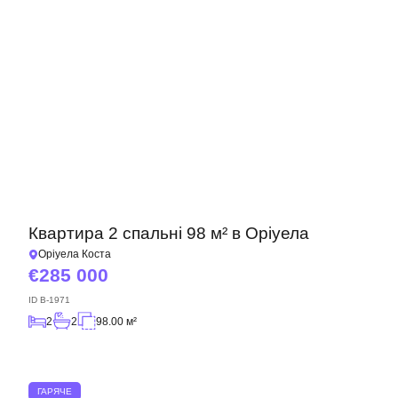
Квартира 2 спальні 98 м² в Оріуела
Оріуела Коста
285 000
ID
B-1971
2
2
98.00 м²
ГАРЯЧЕ