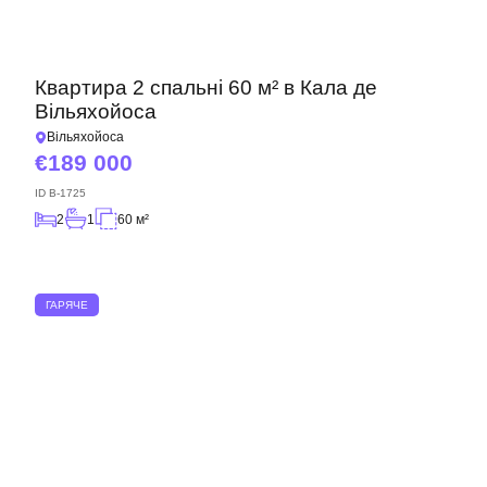
Квартира 2 спальні 60 м² в Кала де
Вільяхойоса
Вільяхойоса
189 000
ID
B-1725
2
1
60 м²
ГАРЯЧЕ