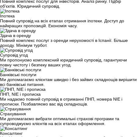
Повний комплекс послуг для інвесторів. Аналіз ринку. Підбір
об'єктів. Юридичний супровід.
Іпотека
Повний супровід на всіх етапах отримання іпотеки. Доступ до
найкращих пропозицій. Економія часу.
Здача в оренду
Повний комплекс послуг з оренди нерухомості в Іспанії. Більше
доходу. Мінімум турбот.
Супровід угод
Ми пропонуємо комплексний юридичний супровід, гарантуючи
повну чистоту і безпеку ваших угод.
Банківські послуги
Ми допомагаємо клієнтам швидко і без зайвих складнощів вирішити
всі банківські питання.
ПНП, NIE і прописка
Ми надаємо повний супровід в отриманні ПНП, номера NIE і
прописки. Позбавляємо вас від складнощів.
Страхування
Ми допомагаємо вибрати оптимальні страхові програми та
супроводжуємо клієнтів на всіх етапах оформлення.
Ми вам зателефонуємо
Консалтинг