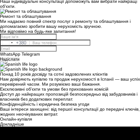
Наші індивідуальні консультації допоможуть вам вибрати найкращі
об'єкти.
Залиште свої контактні дані, і ми зв’яжемося з
Дякуємо!
Ремонт та облаштування
вами найближчим часом.
Дякуємо!
Ми надаємо повний спектр послуг з ремонту та облаштування і
допомагаємо зробити вашу нерухомість зручною.
Ми відповімо на будь-яке запитання!
Ми отримали ваш
запит і відповімо
Підписку на оновлення успішно оформлено.
+380
Ukraine
найближчим часом.
+380
UKRAINE
+380
+380
WhatsApp
Telegram
Надіслати
ПЕРЕДЗВОНІТЬ МЕНІ
Понад 10 років досвіду та сотні задоволених клієнтів
Нам довіряють купівлю та продаж нерухомості в Іспанії — ваш успіх
перевірений часом. Ми розуміємо ваші бажання.
Ексклюзивні об'єкти та умови без прихованих комісій
Доступ до найкращих пропозицій безпосередньо від забудовників і
власників без додаткових переплат.
Конфіденційність і юридична безпека угоди
Ваші інтереси захищені: від першої консультації до передачі ключів,
жодних неочікуваних витрат.
Онлайн-купівля
Докладніше