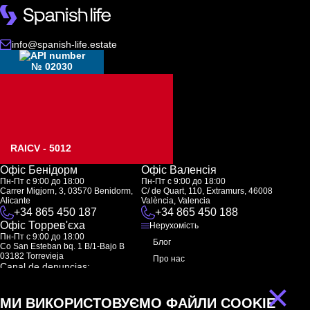
info@spanish-life.estate
№ 02030
RAICV - 5012
Офіс Бенідорм
Офіс Валенсія
Пн-Пт с 9:00 до 18:00
Пн-Пт с 9:00 до 18:00
Carrer Migjorn, 3, 03570 Benidorm,
C/ de Quart, 110, Extramurs, 46008
Alicante
València, Valencia
+34 865 450 187
+34 865 450 188
Офіс Торрев'єха
Нерухомість
Пн-Пт с 9:00 до 18:00
Блог
Co San Esteban bq. 1 B/1-Bajo B
03182 Torrevieja
Про нас
Canal de denuncias:
FAQ
marketing@spanish-life.estate
×
Контакти
МИ ВИКОРИСТОВУЄМО ФАЙЛИ COOKIE
Підписка