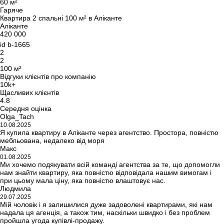
60 м²
Гаряче
Квартира 2 спальні 100 м² в Аліканте
Аліканте
420 000
id
b-1665
2
2
100 м²
Відгуки клієнтів про компанію
10k+
Щасливих клієнтів
4.8
Середня оцінка
Olga_Tach
10.08.2025
Я купила квартиру в Аліканте через агентство. Простора, повністю
мебльована, недалеко від моря
Макс
01.08.2025
Ми хочемо подякувати всій команді агентства за те, що допомогли
нам знайти квартиру, яка повністю відповідала нашим вимогам і
при цьому мала ціну, яка повністю влаштовує нас.
Людмила
29.07.2025
Мій чоловік і я залишилися дуже задоволені квартирами, які нам
надала ця агенція, а також тим, наскільки швидко і без проблем
пройшла угода купівлі-продажу.