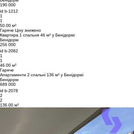
Бенідорм
190 000
id
b-1212
1
1
Ми вам зателефонуємо
50.00 м²
Гаряче
Ціну знижено
Квартира 1 спальня 46 м² у Бенідормі
Бенідорм
Залиште свої контактні дані, і ми зв’яжемося з
256 000
вами найближчим часом.
Дякуємо!
id
b-2082
1
Дякуємо!
1
46.00 м²
Ми отримали ваш
Гаряче
UKRAINE +380
запит і відповімо
Апартаменти 2 спальні 136 м² у Бенідормі
+380
Підписку на оновлення успішно оформлено.
найближчим часом.
Бенідорм
689 000
id
b-2078
2
2
136.00 м²
ПЕРЕДЗВОНІТЬ МЕНІ