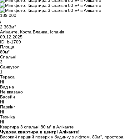
189 000
/
2 363м²
Аліканте, Коста Бланка, Іспанія
09.12.2025
ID:
b-1709
Площа
80м²
Спальні
3
Санвузол
1
Тераса
Ні
Вид на
Не вказано
Басейн
Ні
Паркінг
Ні
Техніка
Ні
Квартира 3 спальні 80 м² в Аліканте
Чудова квартира в центрі Аліканте!
Високий перший поверх у будинку з ліфтом. 80м², простора