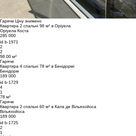
Гаряче
Ціну знижено
Квартира 2 спальні 98 м² в Оріуела
Оріуела Коста
285 000
id
b-1971
2
2
98.00 м²
Гаряче
Квартира 4 спальні 78 м² в Бенідормі
Бенідорм
189 000
id
b-1729
4
1
78 м²
Гаряче
Квартира 2 спальні 60 м² в Кала де Вільяхойоса
Вільяхойоса
189 000
id
b-1725
2
1