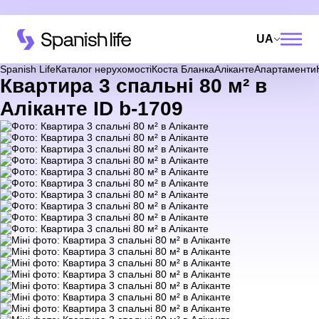
UA
Spanish Life
Каталог нерухомості
Коста Бланка
Аліканте
Апартаменти
Квартира 3 спальні 80 м² в
Аліканте ID b-1709