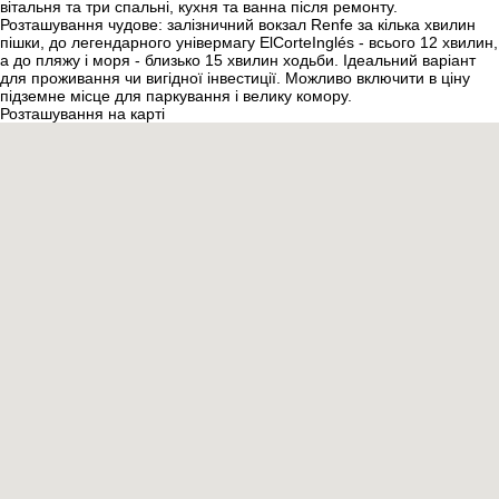
вітальня та три спальні, кухня та ванна після ремонту.
Розташування чудове: залізничний вокзал Renfe за кілька хвилин
пішки, до легендарного універмагу ElCorteInglés - всього 12 хвилин,
а до пляжу і моря - близько 15 хвилин ходьби. Ідеальний варіант
для проживання чи вигідної інвестиції. Можливо включити в ціну
підземне місце для паркування і велику комору.
Розташування на карті