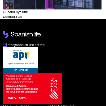
Онлайн-купівля
Докладніше
info@spanish-life.estate
№ 02030
RAICV - 5012