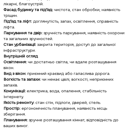
лікарні, благоустрій.
Фасад будинку та під’їзд:
чистота, стан обробки, наявність
тріщин.
Під’їзд та ліфт:
доглянутість, запах, освітлення, справність
ліфта.
Паркування та двір:
зручність паркування, наявність охорони
та загальних зручностей.
Стан урбанізації:
закрита територія, доступ до загальної
інфраструктури.
Внутрішній огляд
Освітлення:
чи достатньо світла, чи вдале розташування
вікон.
Вид з вікон:
приємний краєвид або галаслива дорога.
Вогкість та запахи:
чи немає цвілі, вогкості, неприємних
запахів.
Комунікації:
електрика, вода, опалення, стабільність
Інтернету.
Якість ремонту:
стан стін, підлоги, дверей, стель.
Простір:
ергономічність планування, наявність місць
зберігання.
Планування:
зручне розташування кімнат, відповідність до
ваших вимог.