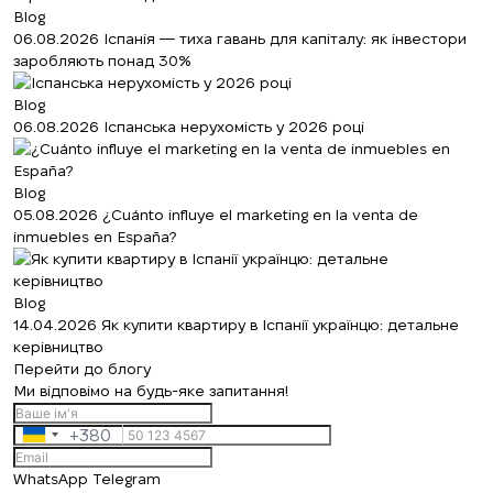
Blog
06.08.2026
Іспанія — тиха гавань для капіталу: як інвестори
заробляють понад 30%
Ми вам зателефонуємо
Blog
06.08.2026
Іспанська нерухомість у 2026 році
Залиште свої контактні дані, і ми
Дякуємо!
Дякуємо!
зв’яжемося з вами найближчим часом.
Blog
05.08.2026
¿Cuánto influye el marketing en la venta de
inmuebles en España?
Ми отримали ваш
Підписку на оновлення успішно
запит і відповімо
найближчим часом.
+380
оформлено.
UKRAINE
Blog
+380
14.04.2026
Як купити квартиру в Іспанії українцю: детальне
керівництво
Перейти до блогу
ПЕРЕДЗВОНІТЬ МЕНІ
Ми відповімо на будь-яке запитання!
+380
Ukraine
+380
WhatsApp
Telegram