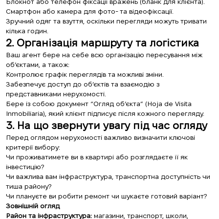
Блокнот або телефон фіксації вражень (бланк для клієнта).
Смартфон або камера для фото- та відеофіксації.
Зручний одяг та взуття, оскільки перегляди можуть тривати
кілька годин.
2. Організація маршруту та логістика
Ваш агент бере на себе всю організацію пересування між
об’єктами, а також:
Контролює графік переглядів та можливі зміни.
Забезпечує доступ до об’єктів та взаємодію з
представниками нерухомості.
Бере із собою документ “Огляд об’єкта” (Hoja de Visita
Inmobiliaria), який клієнт підписує після кожного перегляду.
3. На що звернути увагу під час огляду
Перед оглядом нерухомості важливо визначити ключові
критерії вибору:
Чи проживатимете ви в квартирі або розглядаєте її як
інвестицію?
Чи важлива вам інфраструктура, транспортна доступність чи
тиша району?
Чи плануєте ви робити ремонт чи шукаєте готовий варіант?
Зовнішній огляд
Район та інфраструктура:
магазини, транспорт, школи,