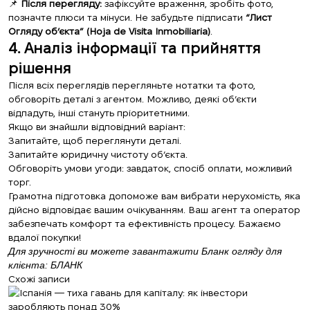
📌
Після перегляду:
зафіксуйте враження, зробіть фото,
позначте плюси та мінуси. Не забудьте підписати
“Лист
Огляду об’єкта” (Hoja de Visita Inmobiliaria)
.
4. Аналіз інформації та прийняття
рішення
Після всіх переглядів перегляньте нотатки та фото,
обговоріть деталі з агентом. Можливо, деякі об’єкти
відпадуть, інші стануть пріоритетними.
Якщо ви знайшли відповідний варіант:
Запитайте, щоб переглянути деталі.
Запитайте юридичну чистоту об’єкта.
Обговоріть умови угоди: завдаток, спосіб оплати, можливий
торг.
Грамотна підготовка допоможе вам вибрати нерухомість, яка
дійсно відповідає вашим очікуванням. Ваш агент та оператор
забезпечать комфорт та ефективність процесу. Бажаємо
вдалої покупки!
Для зручності ви можете завантажити Бланк огляду для
клієнта: БЛАНК
Схожі записи