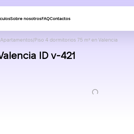
ículos
Sobre nosotros
FAQ
Contactos
Apartamentos
Piso 4 dormitorios 75 m² en Valencia
Valencia ID v-421