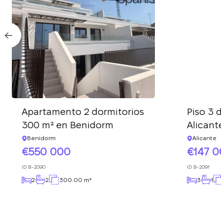
Apartamento 2 dormitorios
Piso 3 
300 m² en Benidorm
Alicant
Benidorm
Alicante
550 000
147 
ID
B-2090
ID
B-2091
2
2
300.00 m²
3
1