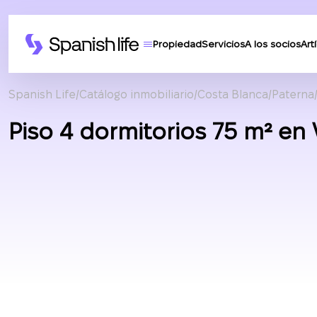
Propiedad
Servicios
A los socios
Art
Spanish Life
Catálogo inmobiliario
Costa Blanca
Paterna
Piso 4 dormitorios 75 m² en 