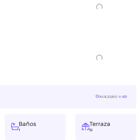
06.08.2026
ID:
V-421
Baños
Terraza
1
Sí