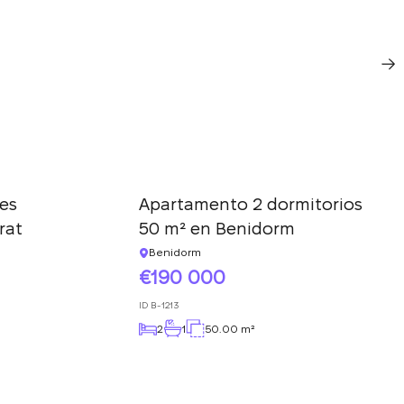
es
Apartamento 2 dormitorios
rat
50 m² en Benidorm
Benidorm
190 000
ID
B-1213
2
1
50.00 m²