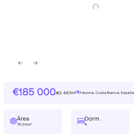
185 000
2 467m²
/
Paterna, Costa Blanca, España
Área
Dorm.
75.00m²
4