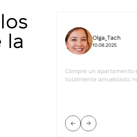
los
 la
Olga_Tach
10.08.2025
esultado, la actitud
Compré un apartamento en 
fesionalismo! Lo
totalmente amueblado, no