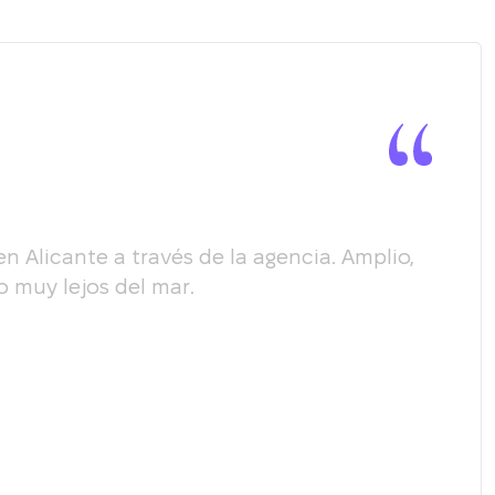
Alicante a través de la agencia. Amplio,
Quer
 muy lejos del mar.
habe
requ
nues