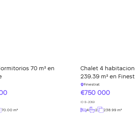
dormitorios 70 m² en
Chalet 4 habitacion
e
239.39 m² en Finest
Finestrat
000
750 000
ID
B-2089
70.00 m²
4
2
238.99 m²