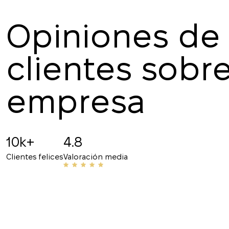
Opiniones de 
clientes sobre
Marina Ilmer
16.07.2025
empresa
¡Gracias por la interacción cómoda y el rápido r
responsable, la atención a los detalles y el pro
10k+
4.8
recomiendo!
Clientes felices
Valoración media