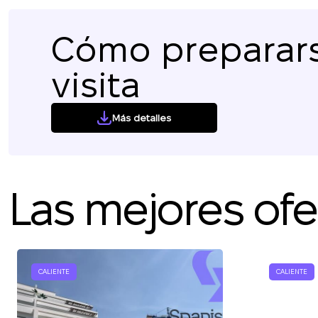
L
Cómo preparars
visita
Más detalles
Las mejores ofer
CALIENTE
CALIENTE