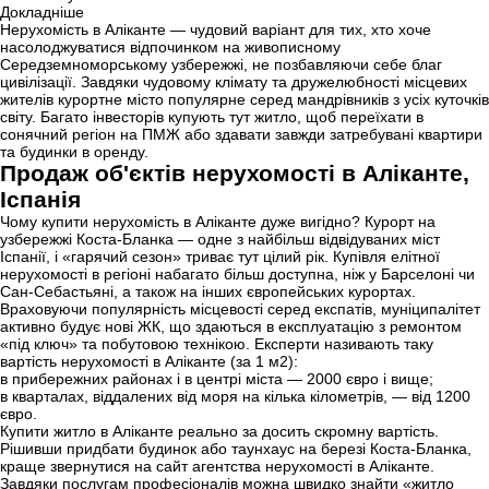
Докладніше
Нерухомість в Аліканте — чудовий варіант для тих, хто хоче
насолоджуватися відпочинком на живописному
Середземноморському узбережжі, не позбавляючи себе благ
цивілізації. Завдяки чудовому клімату та дружелюбності місцевих
жителів курортне місто популярне серед мандрівників з усіх куточків
світу. Багато інвесторів купують тут житло, щоб переїхати в
сонячний регіон на ПМЖ або здавати завжди затребувані
квартири
та будинки в оренду.
Продаж об'єктів нерухомості в Аліканте,
Іспанія
Чому купити нерухомість в Аліканте дуже вигідно? Курорт на
узбережжі
Коста-Бланка
— одне з найбільш відвідуваних міст
Іспанії, і «гарячий сезон» триває тут цілий рік. Купівля елітної
нерухомості в регіоні набагато більш доступна, ніж у Барселоні чи
Сан-Себастьяні, а також на інших європейських курортах.
Враховуючи популярність місцевості серед експатів, муніципалітет
активно будує нові ЖК, що здаються в експлуатацію з ремонтом
«під ключ» та побутовою технікою. Експерти називають таку
вартість нерухомості в Аліканте (за 1 м2):
в прибережних районах і в центрі міста — 2000 євро і вище;
в кварталах, віддалених від моря на кілька кілометрів, — від 1200
євро.
Купити житло в Аліканте реально за досить скромну вартість.
Рішивши придбати
будинок
або
таунхаус
на березі Коста-Бланка,
краще звернутися на сайт агентства нерухомості в Аліканте.
Завдяки послугам професіоналів можна швидко знайти «житло