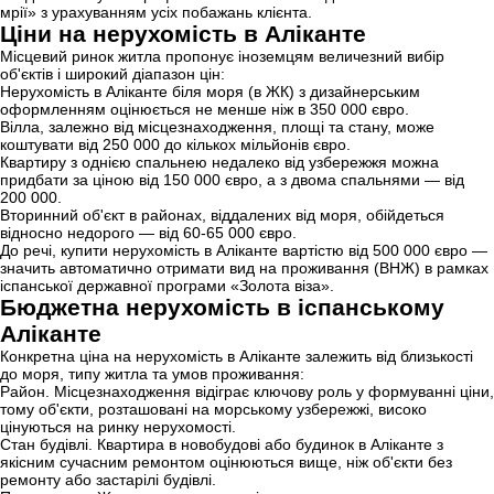
мрії» з урахуванням усіх побажань клієнта.
Ціни на нерухомість в Аліканте
Місцевий ринок житла пропонує іноземцям величезний вибір
об'єктів і широкий діапазон цін:
Нерухомість в Аліканте біля моря (в ЖК) з дизайнерським
оформленням оцінюється не менше ніж в 350 000 євро.
Вілла, залежно від місцезнаходження, площі та стану, може
коштувати від 250 000 до кількох мільйонів євро.
Квартиру з однією спальнею недалеко від узбережжя можна
придбати за ціною від 150 000 євро, а з двома спальнями — від
200 000.
Вторинний об'єкт в районах, віддалених від моря, обійдеться
відносно недорого — від 60-65 000 євро.
До речі, купити нерухомість в Аліканте вартістю від 500 000 євро —
значить автоматично отримати вид на проживання (ВНЖ) в рамках
іспанської державної програми «Золота віза».
Бюджетна нерухомість в іспанському
Аліканте
Конкретна ціна на нерухомість в Аліканте залежить від близькості
до моря, типу житла та умов проживання:
Район. Місцезнаходження відіграє ключову роль у формуванні ціни,
тому об'єкти, розташовані на морському узбережжі, високо
цінуються на ринку нерухомості.
Стан будівлі. Квартира в новобудові або будинок в Аліканте з
якісним сучасним ремонтом оцінюються вище, ніж об'єкти без
ремонту або застарілі будівлі.