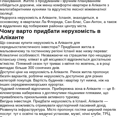
Планування. Житло з продуманим і зручним плануванням
обійдеться дорожче, ніж менш комфортні квартири в Аліканте з
малогабаритними кухнями та відсутністю якісної міжкімнатної
ізоляції.
Недорога нерухомість в Аліканте, Іспанія, знаходиться, в
основному, в кварталах Ла-Флорида, Сан-Блас, Сан-Антон, а також
в віддалених від побережжя районах центру міста.
Чому варто придбати нерухомість в
Аліканте
Що означає купити нерухомість в Аліканте для
середньостатистичного інвестора? Придбання житла в
мальовничому та гостинному регіоні Іспанії має низку переваг:
Кліматичні особливості. Незважаючи на страшилки про нещадну
іспанську спеку, клімат в цій місцевості відрізняється достатньою
м'якістю. Пляжний сезон тут триває з квітня по жовтень, а в році
випадає більше 300 сонячних днів.
Доступні ціни на нерухомість в Аліканте. Ринок житла пропонує
безліч варіантів, роблячи нерухомість доступною для різних
категорій покупців. Вартість будинків і квартир тут нижча, ніж на
інших середземноморських курортах.
Чудовий пляжний відпочинок. Прибережна зона в Аліканте — це 8-
кілометрова набережна з доглянутими піщаними пляжами, що
приваблюють прихильників активного туризму.
Вигідна інвестиція. Придбати нерухомість в Іспанії, Аліканте —
відмінна можливість отримувати круглорічний пасивний дохід.
Розвинута інфраструктура. Місто пропонує гостям широкий перелік
послуг: тут є освітні та медичні установи, музеї, нічні клуби, ТРЦ.