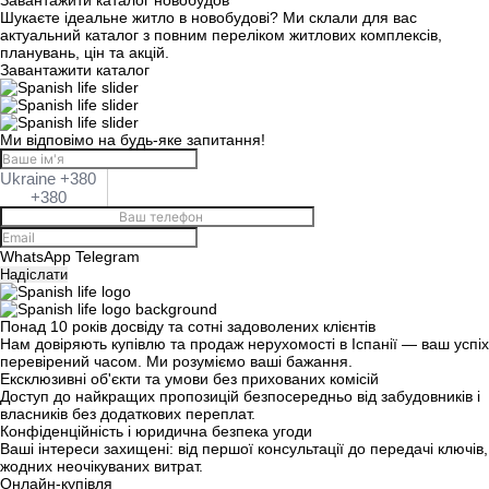
за
Шукаєте ідеальне житло в новобудові? Ми склали для вас
записами
актуальний каталог з повним переліком житлових комплексів,
планувань, цін та акцій.
Завантажити каталог
Ми відповімо на будь-яке запитання!
Ukraine +380
+380
WhatsApp
Telegram
Надіслати
Понад 10 років досвіду та сотні задоволених клієнтів
Нам довіряють купівлю та продаж нерухомості в Іспанії — ваш успіх
перевірений часом. Ми розуміємо ваші бажання.
Ексклюзивні об'єкти та умови без прихованих комісій
Доступ до найкращих пропозицій безпосередньо від забудовників і
власників без додаткових переплат.
Конфіденційність і юридична безпека угоди
Ваші інтереси захищені: від першої консультації до передачі ключів,
жодних неочікуваних витрат.
Онлайн-купівля