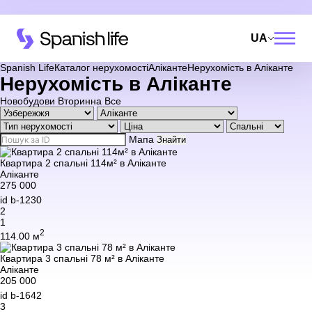
UA
Spanish Life
Каталог нерухомості
Аліканте
Нерухомість в Аліканте
Нерухомість в Аліканте
Новобудови
Вторинна
Все
Мапа
Знайти
Квартира 2 спальні 114м² в Аліканте
Аліканте
275 000
id
b-1230
2
1
2
114.00 м
Квартира 3 спальні 78 м² в Аліканте
Аліканте
205 000
id
b-1642
3