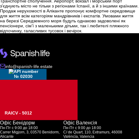
Транспортне сполучення. Аеропорт, вокзал і морський порт
з'єднують місто не тільки з регіонами Іспанії, а й з іншими країнами.
Продаж нерухомості в Аліканте пропонує комфортне середовище
для життя всім категоріям мандрівників і експатів. Умовами життя
на березі Середземного моря будуть однаково задоволені як
пенсіонери, сім'ї з маленькими дітьми, так і любителі пляжного
відпочинку, галасливих тусовок і вечірок.
info@spanish-life.estate
№ 02030
RAICV - 5012
Офіс Бенідорм
Офіс Валенсія
Пн-Пт с 9:00 до 18:00
Пн-Пт с 9:00 до 18:00
Carrer Migjorn, 3, 03570 Benidorm,
C/ de Quart, 110, Extramurs, 46008
Alicante
València, Valencia