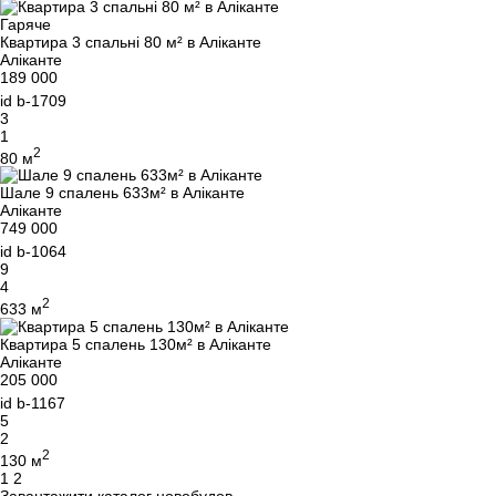
Гаряче
Ми вам зателефонуємо
Квартира 3 спальні 80 м² в Аліканте
Аліканте
189 000
Залиште свої контактні дані, і ми зв’яжемося з
id
b-1709
3
вами найближчим часом.
Дякуємо!
1
2
Дякуємо!
80 м
Шале 9 спалень 633м² в Аліканте
Ми отримали ваш
UKRAINE +380
Аліканте
запит і відповімо
+380
749 000
Підписку на оновлення успішно оформлено.
найближчим часом.
id
b-1064
9
4
2
633 м
ПЕРЕДЗВОНІТЬ МЕНІ
Квартира 5 спалень 130м² в Аліканте
Аліканте
205 000
id
b-1167
5
2
2
130 м
Навігація
1
2
Завантажити каталог новобудов