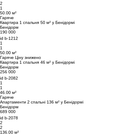
2
1
Ми вам зателефонуємо
50.00 м²
Гаряче
Квартира 1 спальня 50 м² у Бенідормі
Бенідорм
190 000
Залиште свої контактні дані, і ми зв’яжемося з
id
b-1212
вами найближчим часом.
Дякуємо!
1
1
Дякуємо!
50.00 м²
Гаряче
Ціну знижено
Ми отримали ваш
Квартира 1 спальня 46 м² у Бенідормі
UKRAINE +380
запит і відповімо
Бенідорм
+380
Підписку на оновлення успішно оформлено.
найближчим часом.
256 000
id
b-2082
1
1
46.00 м²
Гаряче
ПЕРЕДЗВОНІТЬ МЕНІ
Апартаменти 2 спальні 136 м² у Бенідормі
Бенідорм
689 000
id
b-2078
2
2
136.00 м²