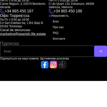
Пн-Пт с 9:00 до 18:00
Пн-Пт с 9:00 до 18:00
Carrer Migjorn, 3, 03570 Benidorm,
C/ de Quart, 110, Extramurs, 46008
Alicante
València, Valencia
+34 865 450 187
+34 865 450 188
Офіс Торрев'єха
Нерухомість
Пн-Пт с 9:00 до 18:00
Блог
Co San Esteban bq. 1 B/1-Bajo B
03182 Torrevieja
Про нас
Canal de denuncias:
FAQ
marketing@spanish-life.estate
Контакти
Підписка
Підпишіться на наші новини. Щотижнева розсилка