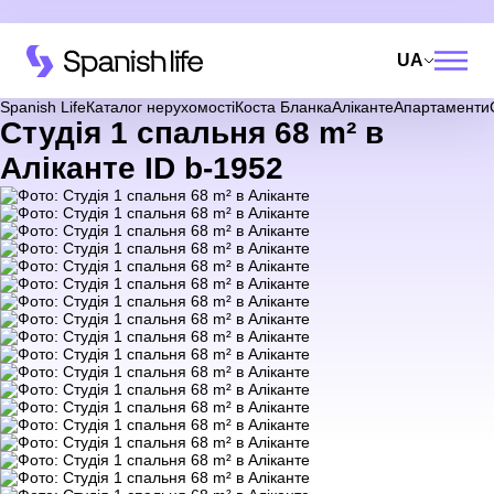
UA
Spanish Life
Каталог нерухомості
Коста Бланка
Аліканте
Апартаменти
Студія 1 спальня 68 m² в
Аліканте ID b-1952