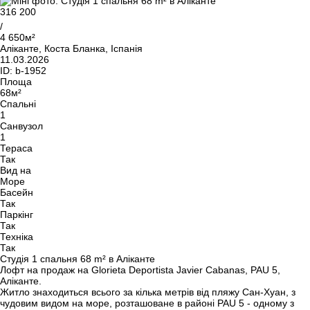
316 200
/
4 650м²
Аліканте, Коста Бланка, Іспанія
11.03.2026
ID:
b-1952
Площа
68м²
Спальні
1
Санвузол
1
Тераса
Так
Вид на
Море
Басейн
Так
Паркінг
Так
Техніка
Так
Студія 1 спальня 68 m² в Аліканте
Лофт на продаж на Glorieta Deportista Javier Cabanas, PAU 5,
Аліканте.
Житло знаходиться всього за кілька метрів від пляжу Сан-Хуан, з
чудовим видом на море, розташоване в районі PAU 5 - одному з