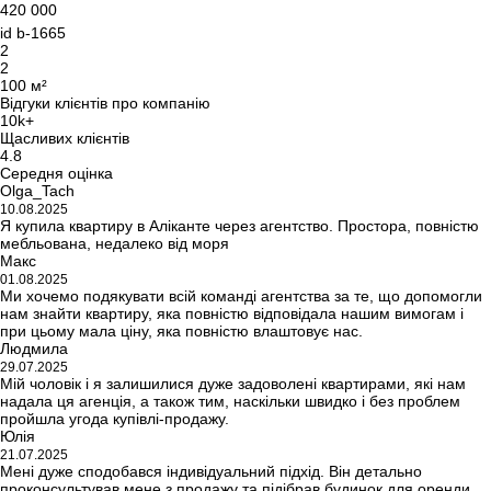
420 000
id
b-1665
2
2
100 м²
Відгуки клієнтів про компанію
10k+
Щасливих клієнтів
4.8
Середня оцінка
Olga_Tach
10.08.2025
Я купила квартиру в Аліканте через агентство. Простора, повністю
мебльована, недалеко від моря
Макс
01.08.2025
Ми хочемо подякувати всій команді агентства за те, що допомогли
нам знайти квартиру, яка повністю відповідала нашим вимогам і
при цьому мала ціну, яка повністю влаштовує нас.
Людмила
29.07.2025
Мій чоловік і я залишилися дуже задоволені квартирами, які нам
надала ця агенція, а також тим, наскільки швидко і без проблем
пройшла угода купівлі-продажу.
Юлія
21.07.2025
Мені дуже сподобався індивідуальний підхід. Він детально
проконсультував мене з продажу та підібрав будинок для оренди.