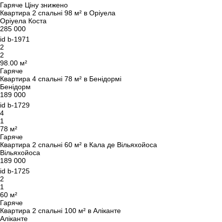
Гаряче
Ціну знижено
Квартира 2 спальні 98 м² в Оріуела
Оріуела Коста
285 000
id
b-1971
2
2
98.00 м²
Гаряче
Квартира 4 спальні 78 м² в Бенідормі
Бенідорм
189 000
id
b-1729
4
1
78 м²
Гаряче
Квартира 2 спальні 60 м² в Кала де Вільяхойоса
Вільяхойоса
189 000
id
b-1725
2
1
60 м²
Гаряче
Квартира 2 спальні 100 м² в Аліканте
Аліканте