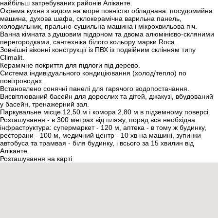
найбільш затребуваних районів Аліканте.
Окрема кухня з видом на море повністю обладнана: посудомийна
машина, духова шафа, склокерамічна варильна панель,
холодильник, прально-сушильна машина і мікрохвильова піч.
Ванна кімната з душовим піддоном та двома алюмінієво-скляними
перегородками, сантехніка білого кольору марки Roca.
Зовнішні віконні конструкції із ПВХ із подвійним склінням типу
Climalit.
Керамічне покриття для підлоги під дерево.
Система індивідуального кондиціювання (холод/тепло) по
повітроводах.
Встановлено сонячні панелі для гарячого водопостачання.
Висвітлюваний басейн для дорослих та дітей, джакузі, вбудований
у басейн, тренажерний зал.
Паркувальне місце 12,50 м і комора 2,80 м в підземному поверсі.
Розташування - в 300 метрах від пляжу, поряд вся необхідна
інфраструктура: супермаркет - 120 м, аптека - в тому ж будинку,
ресторани - 100 м, медичний центр - 10 хв на машині, зупинки
автобуса та трамвая - біля будинку, і всього за 15 хвилин від
Аліканте.
Розташування на карті