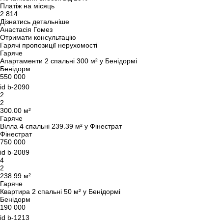
Платіж на місяць
2 814
Дізнатись детальніше
Анастасія Гомез
Отримати консультацію
Гарячі пропозиції нерухомості
Гаряче
Апартаменти 2 спальні 300 м² у Бенідормі
Бенідорм
550 000
id
b-2090
2
2
300.00 м²
Гаряче
Вілла 4 спальні 239.39 м² у Фінестрат
Фінестрат
750 000
id
b-2089
4
2
238.99 м²
Гаряче
Квартира 2 спальні 50 м² у Бенідормі
Бенідорм
190 000
id
b-1213