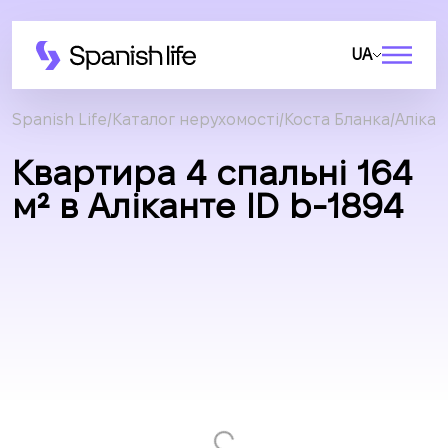
UA
Spanish Life
Каталог нерухомості
Коста Бланка
Алікан
Квартира 4 спальні 164
м² в Аліканте ID b-1894