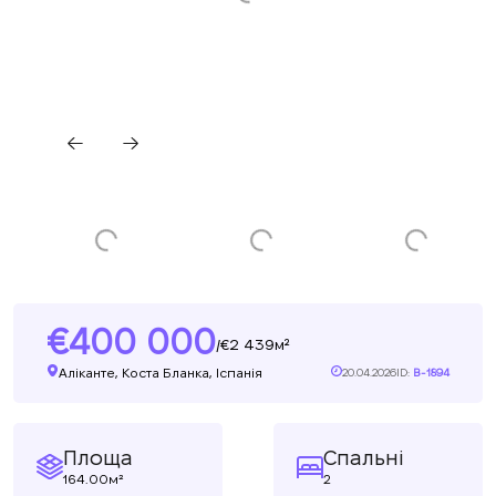
400 000
2 439м²
/
Аліканте, Коста Бланка, Іспанія
20.04.2026
ID:
B-1894
Площа
Спальні
164.00м²
2