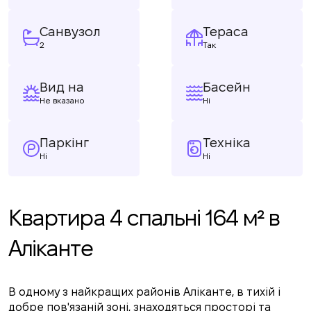
Санвузол
Тераса
2
Так
Вид на
Басейн
Не вказано
Ні
Паркінг
Техніка
Ні
Ні
Квартира 4 спальні 164 м² в
Аліканте
В одному з найкращих районів Аліканте, в тихій і
добре пов'язаній зоні, знаходяться просторі та