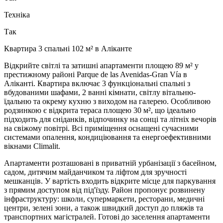
Техніка
Так
Квартира 3 спальні 102 м² в Аліканте
Відкрийте світлі та затишні апартаменти площею 89 м² у
престижному районі Parque de las Avenidas-Gran Vía в
Аліканті. Квартира включає 3 функціональні спальні з
вбудованими шафами, 2 ванні кімнати, світлу вітальню-
їдальню та окрему кухню з виходом на галерею. Особливою
родзинкою є відкрита тераса площею 30 м², що ідеально
підходить для сніданків, відпочинку на сонці та літніх вечорів
на свіжому повітрі. Всі приміщення оснащені сучасними
системами опалення, кондиціювання та енергоефективними
вікнами Climalit.
Апартаменти розташовані в приватній урбанізації з басейном,
садом, дитячим майданчиком та ліфтом для зручності
мешканців. У вартість входить відкрите місце для паркування
з прямим доступом від під'їзду. Район пропонує розвинену
інфраструктуру: школи, супермаркети, ресторани, медичні
центри, зелені зони, а також швидкий доступ до пляжів та
транспортних магістралей. Готові до заселення апартаменти