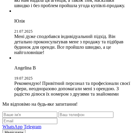
які нам надала ця агенція, а також тим, наскільки
швидко і без проблем пройшла угода купівлі-продажу.
Юлія
21.07.2025
Мені дуже сподобався індивідуальний підхід. Він
детально проконсультував мене з продажу та підібрав
будинок для оренди. Все пройшло швидко, а це
найголовніше!
Angelina B
19.07.2025
Рекомендую! Привітний персонал та професіонали своєї
сфери, неодноразово допомагали мені з орендою. З
радістю ділюся їх номером з друзями та знайомими
Ми відповімо на будь-яке запитання!
WhatsApp
Telegram
Надіслати