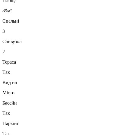
Площа
89м²
Спальні
3
Санвузол
2
Тераса
Так
Вид на
Місто
Басейн
Так
Паркінг
Так