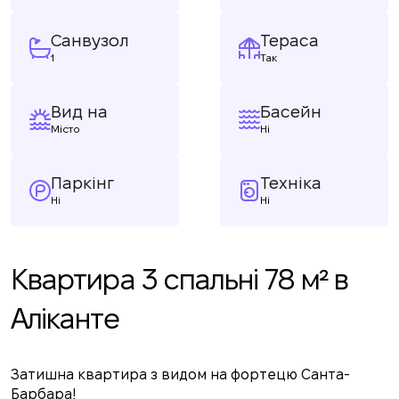
Санвузол
Тераса
1
Так
Вид на
Басейн
Місто
Ні
Паркінг
Техніка
Ні
Ні
Квартира 3 спальні 78 м² в
Аліканте
Затишна квартира з видом на фортецю Санта-
Барбара!