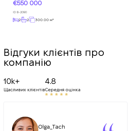
найближчим часом.
+380
550 000
оформлено.
UKRAINE
+380
ID
B-2090
2
2
300.00 м²
ПЕРЕДЗВОНІТЬ МЕНІ
Відгуки клієнтів про
компанію
10k+
4.8
Щасливих клієнтів
Середня оцінка
Olga_Tach