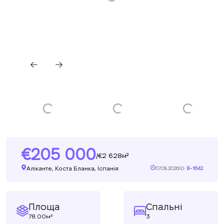
205 000
2 628м²
/
Аліканте, Коста Бланка, Іспанія
07.08.2026
ID:
B-1642
Площа
Спальні
78.00м²
3