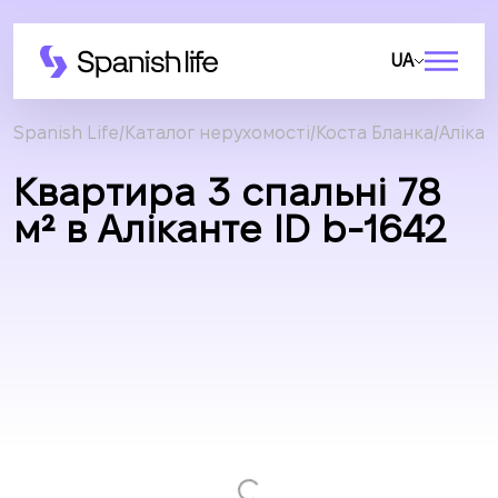
UA
Spanish Life
Каталог нерухомості
Коста Бланка
Алікан
Квартира 3 спальні 78
м² в Аліканте ID b-1642