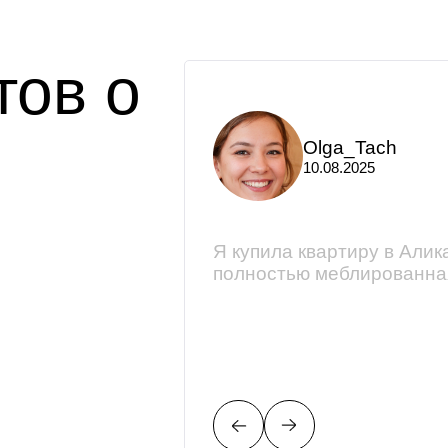
тов о
Olga_Tach
10.08.2025
сионалы своей
Я купила квартиру в Алик
. С радостью
полностью меблированная