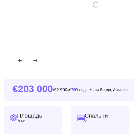
203 000
2 900м²
/
Овьедо, Коста Верде, Испания
Площадь
Спальни
70м²
2