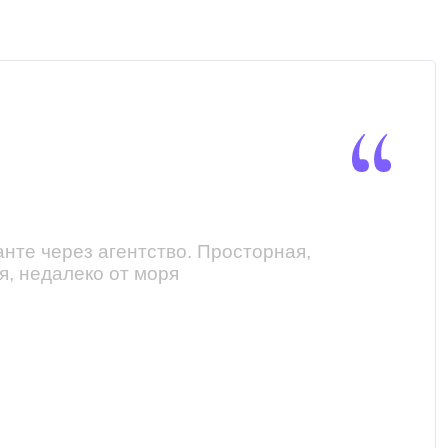
анте через агентство. Просторная,
Мы х
, недалеко от моря
нам 
треб
нас.