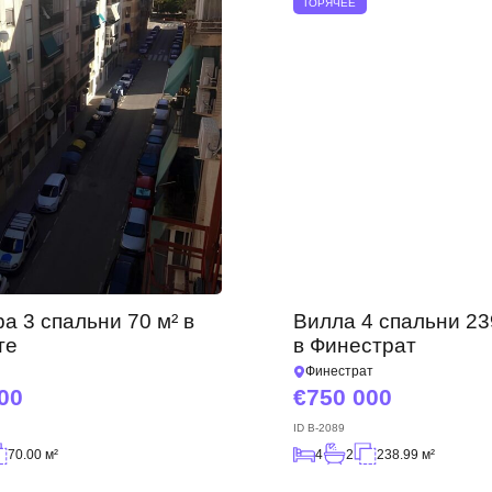
ГОРЯЧЕЕ
Мы получили Ваш
запрос и ответим в
Подписка на обновления успешно оформлена.
ближайшее время.
+380
UKRAINE
+380
ПЕРЕЗВОНИТЕ МНЕ
а 3 спальни 70 м² в
Вилла 4 спальни 23
те
в Финестрат
Финестрат
00
750 000
ID
B-2089
70.00 м²
4
2
238.99 м²