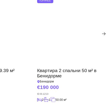
ГОРЯЧЕЕ
9.39 м²
Квартира 2 спальни 50 м² в
Бенидорме
Бенидорм
190 000
ID
B-1213
2
1
50.00 м²