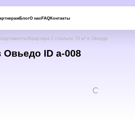
артнерам
Блог
О нас
FAQ
Контакты
партаменты
Квартира 2 спальни 70 м² в Овьедо
в Овьедо ID a-008