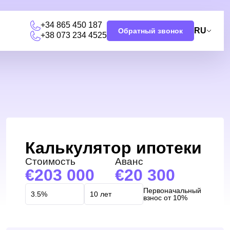
+34 865 450 187
RU
Обратный звонок
+38 073 234 4525
Калькулятор ипотеки
Стоимость
Аванс
203 000
20 300
Первоначальный
взнос от 10%