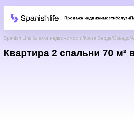
Продажа недвижимости
Услуги
П
Spanish Life
Каталог недвижимости
Коста Верде
Овьедо
А
Квартира 2 спальни 70 м² 