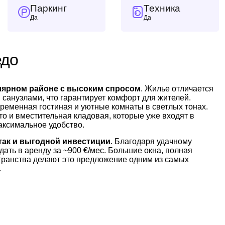
Паркинг
Техника
Да
Да
едо
улярном районе с высоким спросом
. Жилье отличается
санузлами, что гарантирует комфорт для жителей.
временная гостиная и уютные комнаты в светлых тонах.
 и вместительная кладовая, которые уже входят в
аксимальное удобство.
 так и выгодной инвестиции
. Благодаря удачному
ать в аренду за ~900 €/мес. Большие окна, полная
ранства делают это предложение одним из самых
.