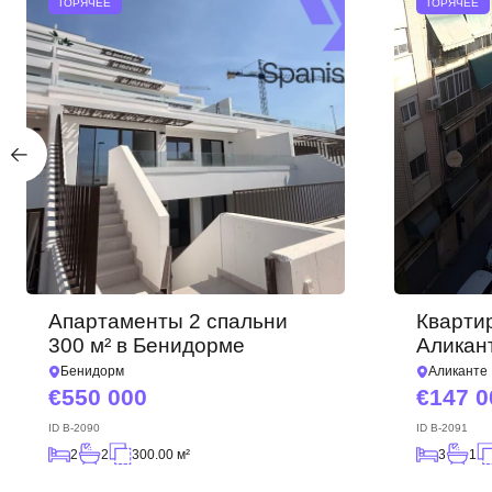
ГОРЯЧЕЕ
ГОРЯЧЕЕ
Апартаменты 2 спальни
Квартир
300 м² в Бенидорме
Аликан
Бенидорм
Аликанте
550 000
147 0
ID
B-2090
ID
B-2091
2
2
300.00 м²
3
1