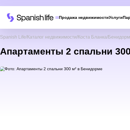
Продажа недвижимости
Услуги
Па
Spanish Life
Каталог недвижимости
Коста Бланка
Бенидорм
Апартаменты 2 спальни 300