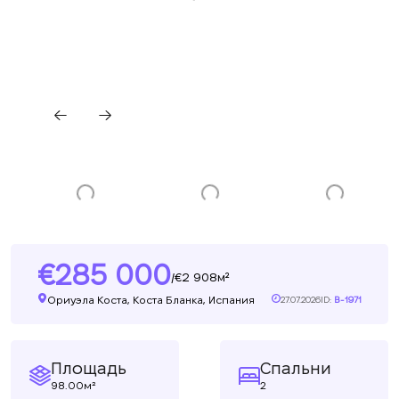
285 000
2 908м²
/
Ориуэла Коста, Коста Бланка, Испания
27.07.2026
ID:
B-1971
Площадь
Спальни
98.00м²
2