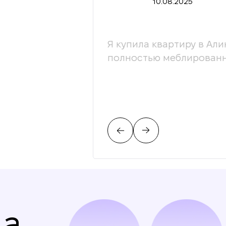
10.08.2025
ессионалы своей
Я купила квартиру в Али
ой. С радостью
полностью меблированн
на