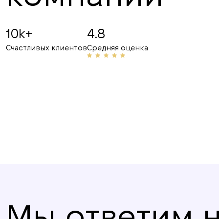
19.07.2025
10k+
4.8
Рекомендую! Приветливый персонал и проф
Счастливых клиентов
Средняя оценка
сферы, неоднократно помогали мне с аренд
делюсь их номером с друзьями и знакомыми
Мы ответим 