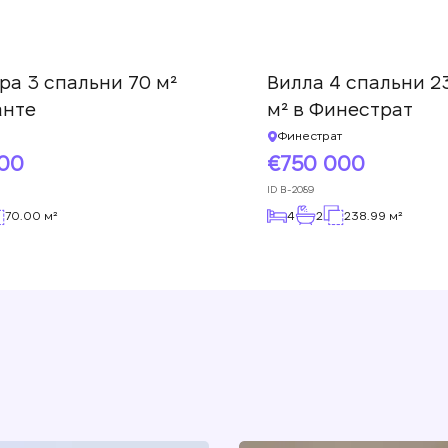
ра 3 спальни 70 м²
Вилла 4 спальни 2
анте
м² в Финестрат
Финестрат
000
750 000
ID
B-2089
70.00 м²
4
2
238.99 м²