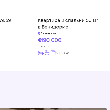
39.39
Квартира 2 спальни 50 м²
в Бенидорме
Бенидорм
190 000
ID
B-1213
2
1
50.00 м²