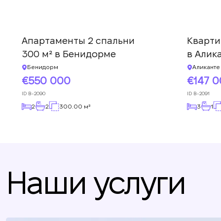
Апартаменты 2 спальни
Кварти
300 м² в Бенидорме
в Алик
Бенидорм
Аликанте
550 000
147 
ID
B-2090
ID
B-2091
2
2
300.00 м²
3
1
Наши услуги