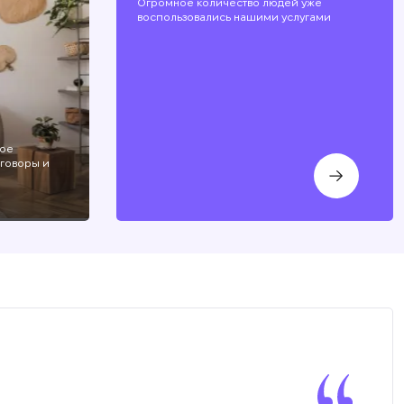
Огромное количество людей уже
воспользовались нашими услугами
ное
говоры и