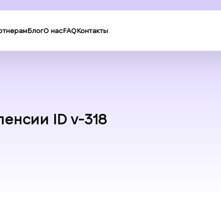
ртнерам
Блог
О нас
FAQ
Контакты
ленсии ID v-318