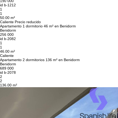
190 000
id
b-1212
1
1
50.00 m²
Caliente
Precio reducido
Apartamento 1 dormitorio 46 m² en Benidorm
Benidorm
256 000
id
b-2082
1
1
46.00 m²
Caliente
Apartamento 2 dormitorios 136 m² en Benidorm
Benidorm
689 000
id
b-2078
2
2
136.00 m²