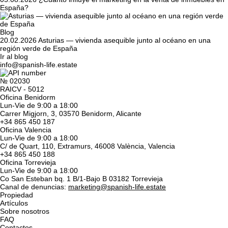
España?
Blog
20.02.2026
Asturias — vivienda asequible junto al océano en una
región verde de España
Ir al blog
info@spanish-life.estate
№ 02030
RAICV - 5012
Oficina Benidorm
Lun-Vie de 9:00 a 18:00
Carrer Migjorn, 3, 03570 Benidorm, Alicante
+34 865 450 187
Oficina Valencia
Lun-Vie de 9:00 a 18:00
C/ de Quart, 110, Extramurs, 46008 València, Valencia
+34 865 450 188
Oficina Torrevieja
Lun-Vie de 9:00 a 18:00
Co San Esteban bq. 1 B/1-Bajo B 03182 Torrevieja
Canal de denuncias:
marketing@spanish-life.estate
Propiedad
Artículos
Sobre nosotros
FAQ
Contactos