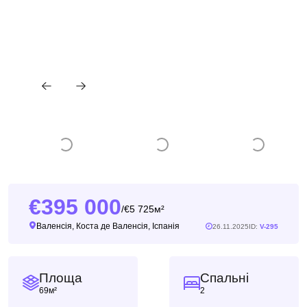
395 000
5 725м²
/
Валенсія, Коста де Валенсія, Іспанія
26.11.2025
ID:
V-295
Площа
Спальні
69м²
2