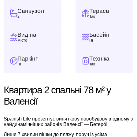
Санвузол
Тераса
2
Так
Вид на
Басейн
Місто
Ні
Паркінг
Техніка
Ні
Так
Квартира 2 спальні 78 м² у
Валенсії
Spanish Life презентує виняткову новобудову в одному з
найдинамічніших районів Валенсії — Бетерó!
Лише 7 хвилин пішки до пляжу, поруч із усіма