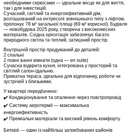
необхідними сервісами — ідеальне місце як для життя,
так і для інвестицій.
Сучасний, світлий та енергоефективний дім,
розташований на ентресолі зовнішнього типу з ліфтом,
пропонує 78 м² загальної площі (69 м² корисної). Будівля
— новобудова 2025 року, створена з високоякісних
матеріалів. Східна орієнтація забезпечує багато
природного світла та теплий, затишний простір.
Внутрішній простір продуманий до деталей:
2 спальні
2 повні ванні кімнати (одна — en suite)
Сучасна відкрита кухня, інтегрована у просторий та
світлий салон-їдальню.
Приватна тераса, ідеальна для відпочинку, роботи чи
зустрічей з близькими.
У квартирі передбачено:
✔️ Кондиціонування та опалення через повітропровід
✔️ Систему аеротермії — максимальна
енергоефективність
✔️ Преміальні матеріали та високий рівень комфорту
Бетерó — один із найбільш затребуваних районів