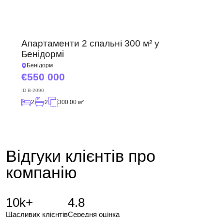
Ми отримали ваш
запит і відповімо
Підписку на оновлення успішно оформлено.
найближчим часом.
+380
UKRAINE
+380
Апартаменти 2 спальні 300 м² у
Бенідормі
ПЕРЕДЗВОНІТЬ МЕНІ
Бенідорм
550 000
ID
B-2090
2
2
300.00 м²
Відгуки клієнтів про
компанію
10k+
4.8
Щасливих клієнтів
Середня оцінка