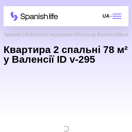
UA
Spanish Life
Каталог нерухомості
Коста де Валенсія
Вален
Квартира 2 спальні 78 м²
у Валенсії ID v-295