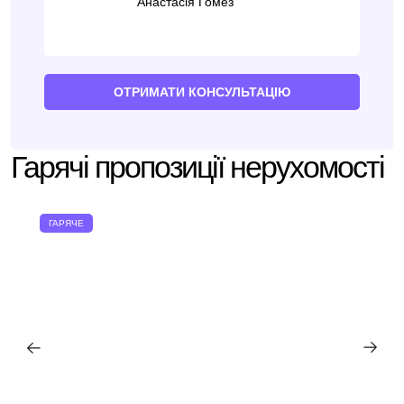
Анастасія Гомез
ОТРИМАТИ КОНСУЛЬТАЦІЮ
Гарячі пропозиції нерухомості
ГАРЯЧЕ
Ми вам зателефонуємо
Залиште свої контактні дані, і ми зв’яжемося з
Дякуємо!
вами найближчим часом.
Дякуємо!