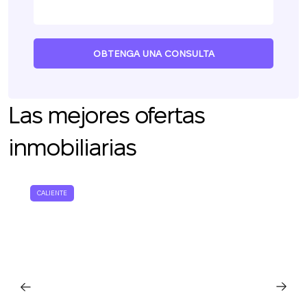
OBTENGA UNA CONSULTA
Las mejores ofertas
Le devolveremos la
llamada
inmobiliarias
¡Gracias!
Deje sus datos de contacto y nos pondremos
¡Gracias!
CALIENTE
en contacto con usted en breve.
Hemos recibido su
solicitud y le
La suscripción a las actualizaciones se ha
responderemos en
realizado con éxito
breve.
+380
UKRAINE
+380