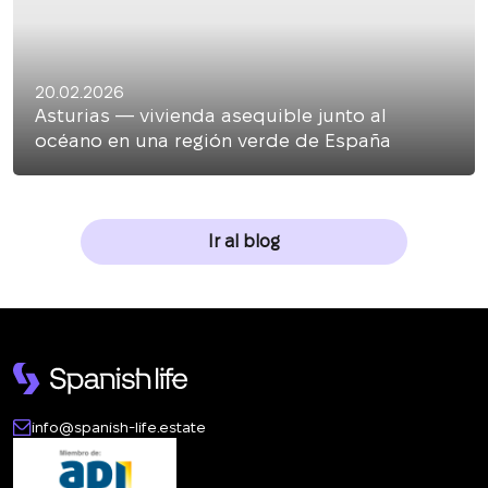
20.02.2026
Asturias — vivienda asequible junto al
océano en una región verde de España
Ir al blog
info@spanish-life.estate