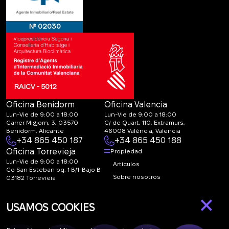
№ 02030
RAICV - 5012
Oficina Benidorm
Oficina Valencia
Lun-Vie de 9:00 a 18:00
Lun-Vie de 9:00 a 18:00
Carrer Migjorn, 3, 03570
C/ de Quart, 110, Extramurs,
Benidorm, Alicante
46008 València, Valencia
+34 865 450 187
+34 865 450 188
Oficina Torrevieja
Propiedad
Lun-Vie de 9:00 a 18:00
Artículos
Co San Esteban bq. 1 B/1-Bajo B
Sobre nosotros
03182 Torrevieja
Canal de denuncias:
FAQ
×
marketing@spanish-
Contactos
USAMOS COOKIES
life.estate
Suscripción