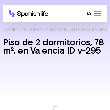
ES
Spanish Life
Catálogo inmobiliario
Costa de Valencia
Val
Piso de 2 dormitorios, 78
m², en Valencia ID v-295