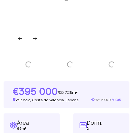
395 000
5 725m²
/
Valencia, Costa de Valencia, España
26.11.2025
ID:
V-295
Área
Dorm.
69m²
2