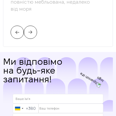
повністю мебльована, недалеко
доп
від моря
яка
вимо
пов
Ми відповімо
на будь-яке
запитання!
+380
UKRAINE
+380