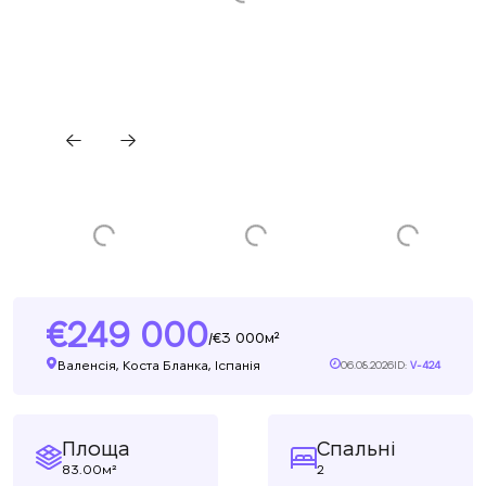
249 000
3 000м²
/
Валенсія, Коста Бланка, Іспанія
06.08.2026
ID:
V-424
Площа
Спальні
83.00м²
2