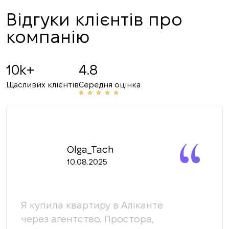
Відгуки клієнтів про
компанію
10k+
4.8
Щасливих клієнтів
Середня оцінка
Olga_Tach
10.08.2025
Я купила квартиру в Аліканте
Ми 
через агентство. Простора,
кома