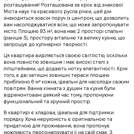
розташування! Розташована за крок від знакової
Міста наук та красивого русла річки, цей дім
знаходиться зовсім поруч із центром, що дозволить
вам насолоджуватися всім, що може запропонувати
місто. Площею 83 м², вона має 2 просторі спальні
(раніше 3), простору вітальню та велику кухню, що
запрошує до кулінарної творчості.
Ця квартира виділяється своєю світлістю, оскільки
вона повністю зовнішня і має високі стелі з
ліпштейнами, що додають нотку елегантності. Крім
того, є дві затишні зовнішні тераси площею
приблизно 6 м² кожна, ідеальні для насолоди свіжим
повітрям. Ванна кімната з душем та кухня були
відремонтовані деякий час тому, пропонуючи
функціональний та зручний простір.
В квартирі є кладова, ідеальна для підтримки
порядку. Хоча нерухомість є оригінальною та
придатною для проживання, вона пропонує
можливість персоналізувати її на свій смак. З