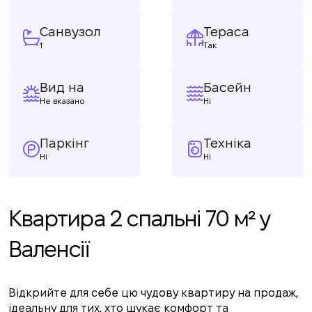
Санвузол
Тераса
1
Так
Вид на
Басейн
Не вказано
Ні
Паркінг
Техніка
Ні
Ні
Квартира 2 спальні 70 м² у
Валенсії
Відкрийте для себе цю чудову квартиру на продаж,
ідеальну для тих, хто шукає комфорт та