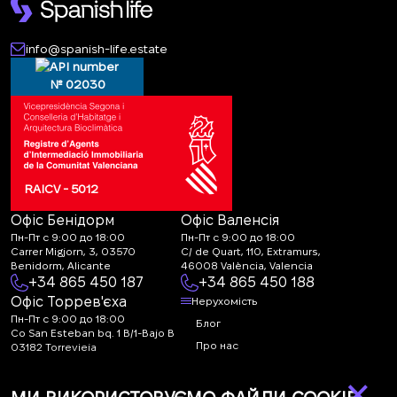
info@spanish-life.estate
№ 02030
RAICV - 5012
Офіс Бенідорм
Офіс Валенсія
Пн-Пт с 9:00 до 18:00
Пн-Пт с 9:00 до 18:00
Carrer Migjorn, 3, 03570
C/ de Quart, 110, Extramurs,
Benidorm, Alicante
46008 València, Valencia
+34 865 450 187
+34 865 450 188
Офіс Торрев'єха
Нерухомість
Пн-Пт с 9:00 до 18:00
Блог
Co San Esteban bq. 1 B/1-Bajo B
Про нас
03182 Torrevieja
Canal de denuncias:
FAQ
×
marketing@spanish-
Контакти