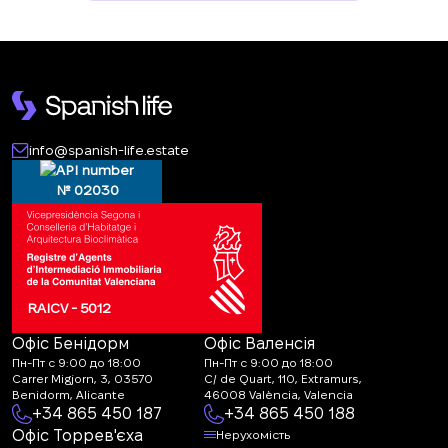
info@spanish-life.estate
№ 02030
RAICV - 5012
Офіс Бенідорм
Офіс Валенсія
Пн-Пт с 9:00 до 18:00
Пн-Пт с 9:00 до 18:00
Carrer Migjorn, 3, 03570
C/ de Quart, 110, Extramurs,
Benidorm, Alicante
46008 València, Valencia
+34 865 450 187
+34 865 450 188
Офіс Торрев'єха
Нерухомість