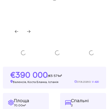
390 000
5 571м²
/
Валенсія, Коста Бланка, Іспанія
07.08.2026
ID:
V-420
Площа
Спальні
70.00м²
2