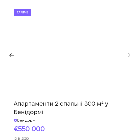
Ми вам зателефонуємо
ГАРЯЧЕ
Залиште свої контактні дані, і ми
Дякуємо!
Дякуємо!
зв’яжемося з вами найближчим часом.
Ми отримали ваш
Підписку на оновлення успішно
запит і відповімо
найближчим часом.
+380
оформлено.
UKRAINE
+380
ПЕРЕДЗВОНІТЬ МЕНІ
Апартаменти 2 спальні 300 м² у
Бенідормі
Бенідорм
550 000
ID
B-2090