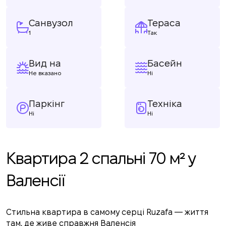
Санвузол
Тераса
1
Так
Вид на
Басейн
Не вказано
Ні
Паркінг
Техніка
Ні
Ні
Квартира 2 спальні 70 м² у
Валенсії
Стильна квартира в самому серці Ruzafa — життя
там, де живе справжня Валенсія