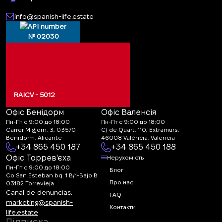
info@spanish-life.estate
№ 02030
RAICV - 5012
Офіс Бенідорм
Офіс Валенсія
Пн-Пт с 9:00 до 18:00
Пн-Пт с 9:00 до 18:00
Carrer Migjorn, 3, 03570
C/ de Quart, 110, Extramurs,
Benidorm, Alicante
46008 València, Valencia
+34 865 450 187
+34 865 450 188
Офіс Торрев'єха
Нерухомість
Пн-Пт с 9:00 до 18:00
Блог
Co San Esteban bq. 1 B/1-Bajo B
Про нас
03182 Torrevieja
Canal de denuncias:
FAQ
marketing@spanish-
Контакти
life.estate
Підписка