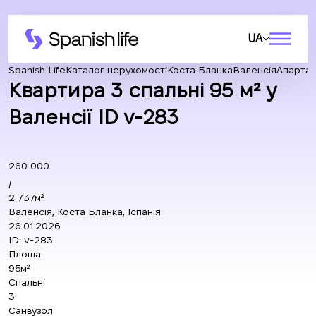
UA
Spanish Life
Каталог нерухомості
Коста Бланка
Валенсія
Апарта
Квартира 3 спальні 95 м² у
Валенсії ID v-283
260 000
/
2 737м²
Валенсія, Коста Бланка, Іспанія
26.01.2026
ID:
v-283
Площа
95м²
Спальні
3
Санвузол