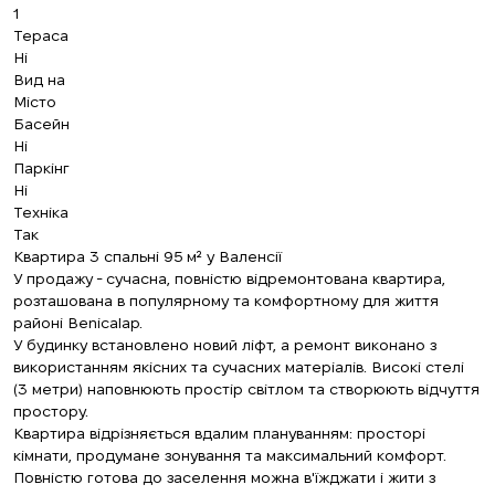
1
Тераса
Ні
Вид на
Місто
Басейн
Ні
Паркінг
Ні
Техніка
Так
Квартира 3 спальні 95 м² у Валенсії
У продажу - сучасна, повністю відремонтована квартира,
розташована в популярному та комфортному для життя
районі Benicalap.
У будинку встановлено новий ліфт, а ремонт виконано з
використанням якісних та сучасних матеріалів. Високі стелі
(3 метри) наповнюють простір світлом та створюють відчуття
простору.
Квартира відрізняється вдалим плануванням: просторі
кімнати, продумане зонування та максимальний комфорт.
Повністю готова до заселення можна в'їжджати і жити з