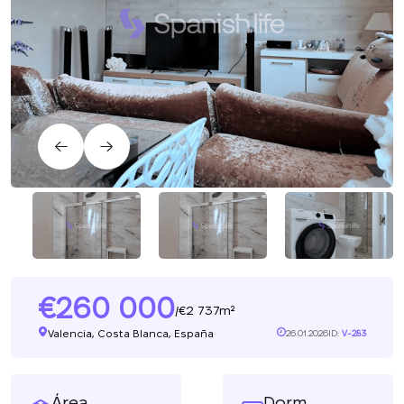
260 000
2 737m²
/
Valencia, Costa Blanca, España
26.01.2026
ID:
V-283
Área
Dorm.