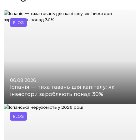
BLOG
06.08.2026
Іспанія — тиха гавань для капіталу: як
інвестори заробляють понад 30%
BLOG