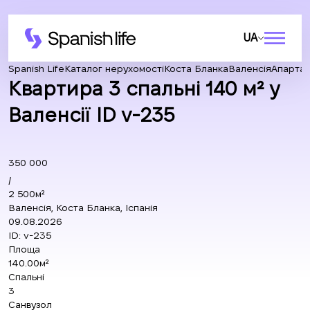
UA
Spanish Life
Каталог нерухомості
Коста Бланка
Валенсія
Апарта
Квартира 3 спальні 140 м² у
Валенсії ID v-235
350 000
/
2 500м²
Валенсія, Коста Бланка, Іспанія
09.08.2026
ID:
v-235
Площа
140.00м²
Спальні
3
Санвузол