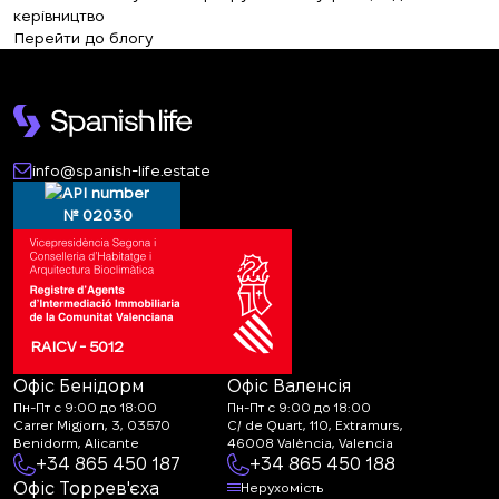
керівництво
Перейти до блогу
info@spanish-life.estate
№ 02030
RAICV - 5012
Офіс Бенідорм
Офіс Валенсія
Пн-Пт с 9:00 до 18:00
Пн-Пт с 9:00 до 18:00
Carrer Migjorn, 3, 03570
C/ de Quart, 110, Extramurs,
Benidorm, Alicante
46008 València, Valencia
+34 865 450 187
+34 865 450 188
Офіс Торрев'єха
Нерухомість