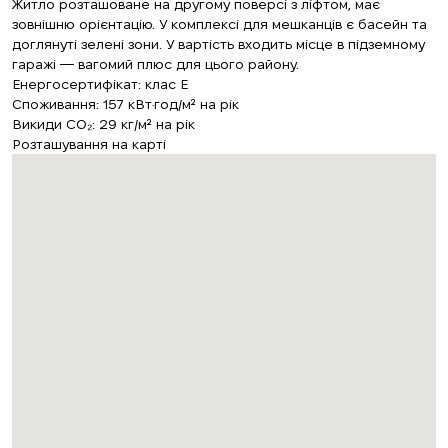
Житло розташоване на другому поверсі з ліфтом, має
зовнішню орієнтацію. У комплексі для мешканців є басейн та
доглянуті зелені зони. У вартість входить місце в підземному
гаражі — вагомий плюс для цього району.
Енергосертифікат: клас E
Споживання: 157 кВт·год/м² на рік
Викиди CO₂: 29 кг/м² на рік
Розташування на карті