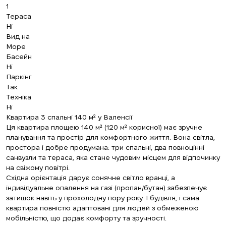
1
Тераса
Ні
Вид на
Море
Басейн
Ні
Паркінг
Так
Техніка
Ні
Квартира 3 спальні 140 м² у Валенсії
Ця квартира площею 140 м² (120 м² корисної) має зручне
планування та простір для комфортного життя. Вона світла,
простора і добре продумана: три спальні, два повноцінні
санвузли та тераса, яка стане чудовим місцем для відпочинку
на свіжому повітрі.
Східна орієнтація дарує сонячне світло вранці, а
індивідуальне опалення на газі (пропан/бутан) забезпечує
затишок навіть у прохолодну пору року. І будівля, і сама
квартира повністю адаптовані для людей з обмеженою
мобільністю, що додає комфорту та зручності.