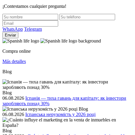
¡Contestamos cualquier pregunta!
WhatsApp
Telegram
Enviar
Compra online
Más detalles
Blog
Blog
06.08.2026
Іспанія — тиха гавань для капіталу: як інвестори
заробляють понад 30%
Blog
06.08.2026
Іспанська нерухомість у 2026 році
Blog