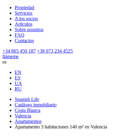
Propiedad
Servicios
A los socios
Artículos
Sobre nosotros
FAQ
Contactos
+34 865 450 187
+38 073 234 4525
llámeme
es
EN
ES
UA
RU
Spanish Life
Catálogo inmobiliario
Costa Blanca
Valencia
Apartamentos
Apartamento 3 habitaciones 140 m² en Valencia