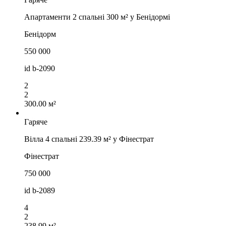
Апартаменти 2 спальні 300 м² у Бенідормі
Бенідорм
550 000
id
b-2090
2
2
300.00 м²
Гаряче
Вілла 4 спальні 239.39 м² у Фінестрат
Фінестрат
750 000
id
b-2089
4
2
238.99 м²