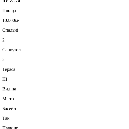
ID:
v-274
Площа
102.00м²
Спальні
2
Санвузол
2
Тераса
Ні
Вид на
Місто
Басейн
Так
Паркінг