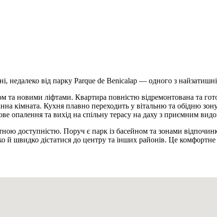
, недалеко від парку Parque de Benicalap — одного з найзатишні
 та новими ліфтами. Квартира повністю відремонтована та готова
 ванна кімната. Кухня плавно переходить у вітальню та обідню з
ве опалення та вихід на спільну терасу на даху з приємним видо
ною доступністю. Поруч є парк із басейном та зонами відпочинк
ко й швидко дістатися до центру та інших районів. Це комфортне м