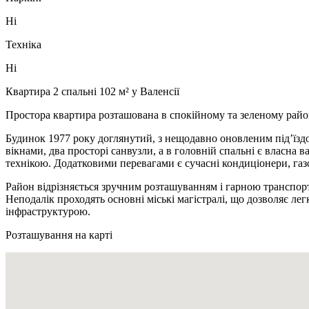
Ні
Техніка
Ні
Квартира 2 спальні 102 м² у Валенсії
Простора квартира розташована в спокійному та зеленому районі
Будинок 1977 року доглянутий, з нещодавно оновленим під’їздом
вікнами, два просторі санвузли, а в головній спальні є власна
технікою. Додатковими перевагами є сучасні кондиціонери, газо
Район відрізняється зручним розташуванням і гарною транспорт
Неподалік проходять основні міські магістралі, що дозволяє лег
інфраструктурою.
Розташування на карті