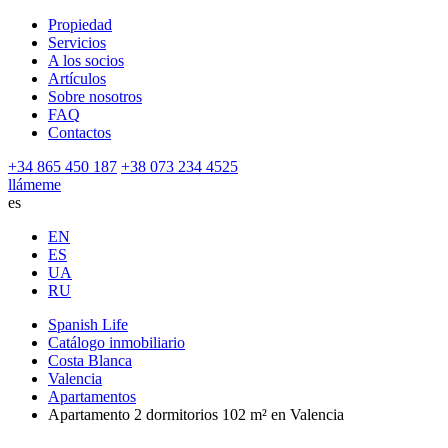
Propiedad
Servicios
A los socios
Artículos
Sobre nosotros
FAQ
Contactos
+34 865 450 187
+38 073 234 4525
llámeme
es
EN
ES
UA
RU
Spanish Life
Catálogo inmobiliario
Costa Blanca
Valencia
Apartamentos
Apartamento 2 dormitorios 102 m² en Valencia