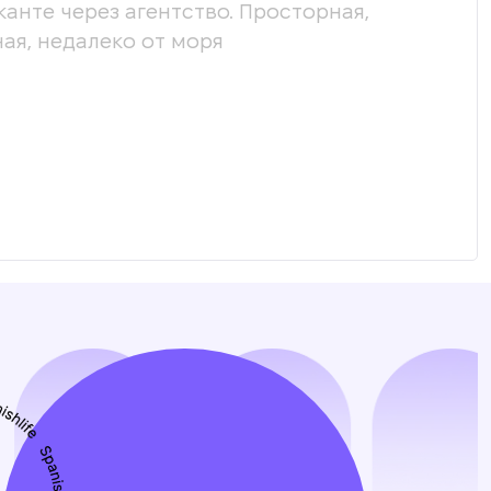
канте через агентство. Просторная,
Мы х
ая, недалеко от моря
пом
соо
пол