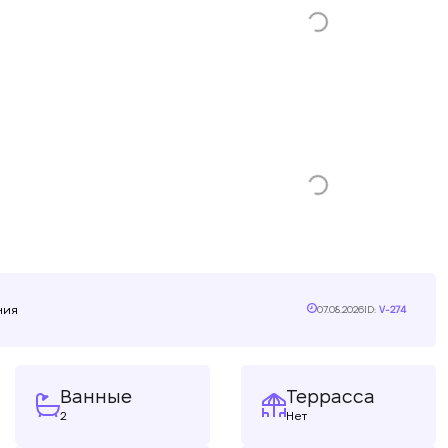
ния
07.08.2026
ID:
V-274
Ванные
Террасса
2
Нет