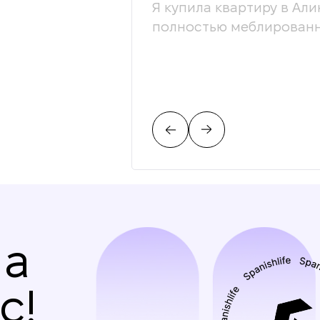
ессионалы своей
Я купила квартиру в Али
ой. С радостью
полностью меблированн
на
с!