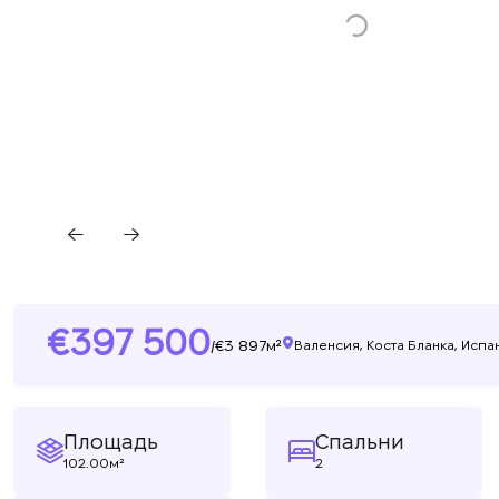
397 500
3 897м²
/
Валенсия, Коста Бланка, Испа
Площадь
Спальни
102.00м²
2