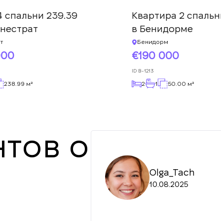
4 спальни 239.39
Квартира 2 спальн
инестрат
в Бенидорме
т
Бенидорм
000
190 000
ID
B-1213
238.99 м²
2
1
50.00 м²
тов о
Olga_Tach
10.08.2025