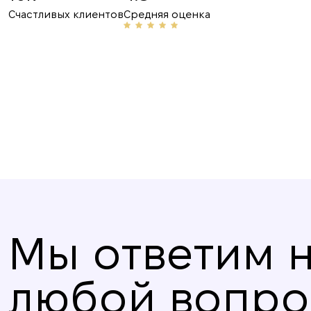
Рекомендую! Приветливый персонал и проф
Счастливых клиентов
Средняя оценка
сферы, неоднократно помогали мне с аренд
делюсь их номером с друзьями и знакомыми
Мы ответим 
любой вопро