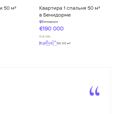
и 50 м²
Квартира 1 спальня 50 м²
в Бенидорме
Бенидорм
190 000
ID
B-1212
1
1
50.00 м²