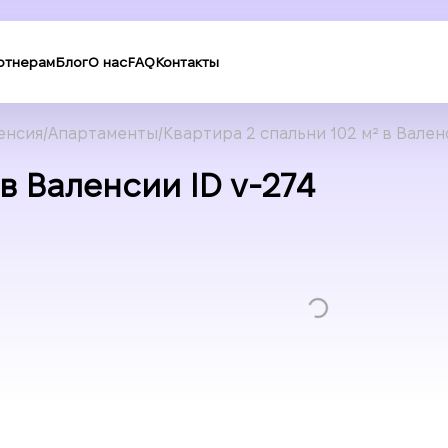
ртнерам
Блог
О нас
FAQ
Контакты
енсия
Апартаменты
Квартира 2 спальни 102 м² в Вале
в Валенсии ID v-274