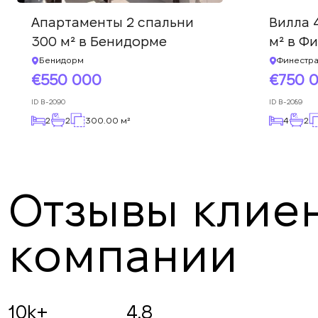
Апартаменты 2 спальни
Вилла 
300 м² в Бенидорме
м² в Ф
Бенидорм
Финестра
550 000
750 
ID
B-2090
ID
B-2089
2
2
300.00 м²
4
2
Отзывы клиен
компании
Angelina B
19.07.2025
10k+
4.8