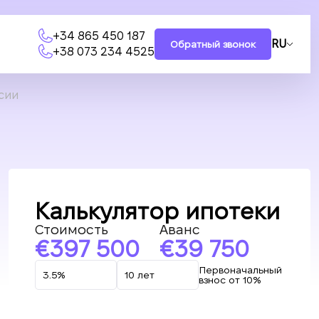
+34 865 450 187
RU
Обратный звонок
+38 073 234 4525
нсии
Калькулятор ипотеки
Стоимость
Аванс
397 500
39 750
Первоначальный
взнос от 10%