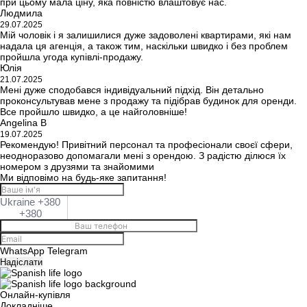
при цьому мала ціну, яка повністю влаштовує нас.
Людмила
29.07.2025
Мій чоловік і я залишилися дуже задоволені квартирами, які нам
надала ця агенція, а також тим, наскільки швидко і без проблем
пройшла угода купівлі-продажу.
Юлія
21.07.2025
Мені дуже сподобався індивідуальний підхід. Він детально
проконсультував мене з продажу та підібрав будинок для оренди.
Все пройшло швидко, а це найголовніше!
Angelina B
19.07.2025
Рекомендую! Привітний персонал та професіонали своєї сфери,
неодноразово допомагали мені з орендою. З радістю ділюся їх
номером з друзями та знайомими
Ми відповімо на будь-яке запитання!
Ukraine +380
+380
WhatsApp
Telegram
Надіслати
Онлайн-купівля
Докладніше