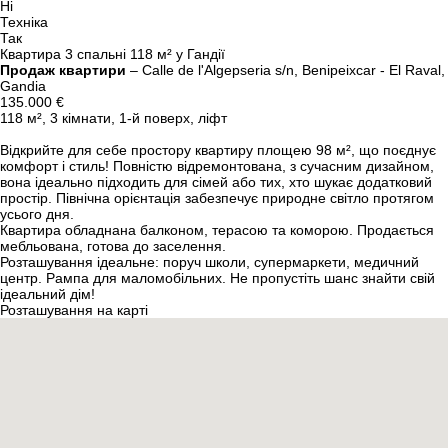
Ні
Техніка
Так
Квартира 3 спальні 118 м² у Гандії
Продаж квартири
– Calle de l'Algepseria s/n, Benipeixcar - El Raval,
Gandia
135.000 €
118 м², 3 кімнати, 1-й поверх, ліфт
Відкрийте для себе простору квартиру площею 98 м², що поєднує
комфорт і стиль! Повністю відремонтована, з сучасним дизайном,
вона ідеально підходить для сімей або тих, хто шукає додатковий
простір. Північна орієнтація забезпечує природне світло протягом
усього дня.
Квартира обладнана балконом, терасою та коморою. Продається
мебльована, готова до заселення.
Розташування ідеальне: поруч школи, супермаркети, медичний
центр. Рампа для маломобільних. Не пропустіть шанс знайти свій
ідеальний дім!
Розташування на карті