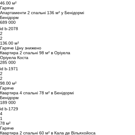
46.00 м²
Гаряче
Апартаменти 2 спальні 136 м² у Бенідормі
Бенідорм
689 000
id
b-2078
2
2
136.00 м²
Гаряче
Ціну знижено
Квартира 2 спальні 98 м² в Оріуела
Оріуела Коста
285 000
id
b-1971
2
2
98.00 м²
Гаряче
Квартира 4 спальні 78 м² в Бенідормі
Бенідорм
189 000
id
b-1729
4
1
78 м²
Гаряче
Квартира 2 спальні 60 м² в Кала де Вільяхойоса