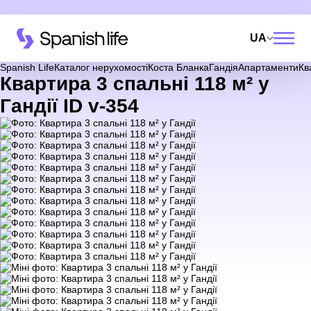
UA
Spanish Life
Каталог нерухомості
Коста Бланка
Гандія
Апартаменти
Кв
Квартира 3 спальні 118 м² у
Гандії ID v-354