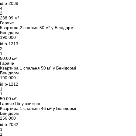
id
b-2089
4
2
238.99 м²
Гаряче
Квартира 2 спальні 50 м² у Бенідормі
Бенідорм
Ми вам зателефонуємо
190 000
id
b-1213
2
1
Залиште свої контактні дані, і ми зв’яжемося з
50.00 м²
вами найближчим часом.
Гаряче
Дякуємо!
Квартира 1 спальня 50 м² у Бенідормі
Дякуємо!
Бенідорм
190 000
Ми отримали ваш
id
b-1212
UKRAINE +380
запит і відповімо
1
+380
Підписку на оновлення успішно оформлено.
найближчим часом.
1
50.00 м²
Гаряче
Ціну знижено
Квартира 1 спальня 46 м² у Бенідормі
Бенідорм
256 000
ПЕРЕДЗВОНІТЬ МЕНІ
id
b-2082
1
1