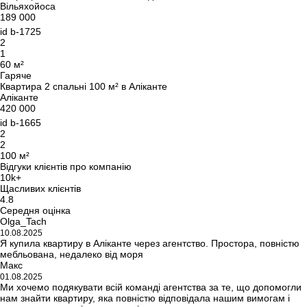
Вільяхойоса
189 000
id
b-1725
2
1
60 м²
Гаряче
Квартира 2 спальні 100 м² в Аліканте
Аліканте
420 000
id
b-1665
2
2
100 м²
Відгуки клієнтів про компанію
10k+
Щасливих клієнтів
4.8
Середня оцінка
Olga_Tach
10.08.2025
Я купила квартиру в Аліканте через агентство. Простора, повністю
мебльована, недалеко від моря
Макс
01.08.2025
Ми хочемо подякувати всій команді агентства за те, що допомогли
нам знайти квартиру, яка повністю відповідала нашим вимогам і