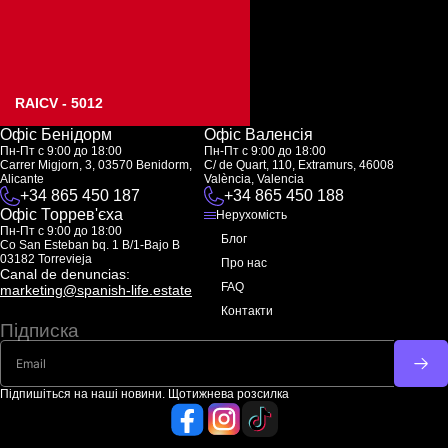
RAICV - 5012
Офіс Бенідорм
Офіс Валенсія
Пн-Пт с 9:00 до 18:00
Пн-Пт с 9:00 до 18:00
Carrer Migjorn, 3, 03570 Benidorm,
C/ de Quart, 110, Extramurs, 46008
Alicante
València, Valencia
+34 865 450 187
+34 865 450 188
Офіс Торрев'єха
Нерухомість
Пн-Пт с 9:00 до 18:00
Блог
Co San Esteban bq. 1 B/1-Bajo B
03182 Torrevieja
Про нас
Canal de denuncias:
FAQ
marketing@spanish-life.estate
Контакти
Підписка
Підпишіться на наші новини. Щотижнева розсилка