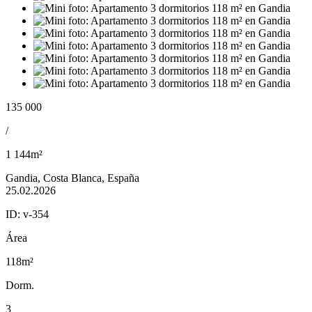
135 000
/
1 144m²
Gandia, Costa Blanca, España
25.02.2026
ID:
v-354
Área
118m²
Dorm.
3