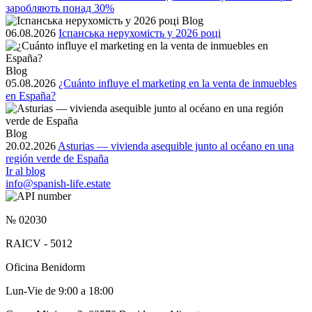
заробляють понад 30%
Blog
06.08.2026
Іспанська нерухомість у 2026 році
Blog
05.08.2026
¿Cuánto influye el marketing en la venta de inmuebles
en España?
Blog
20.02.2026
Asturias — vivienda asequible junto al océano en una
región verde de España
Ir al blog
info@spanish-life.estate
№ 02030
RAICV - 5012
Oficina Benidorm
Lun-Vie de 9:00 a 18:00