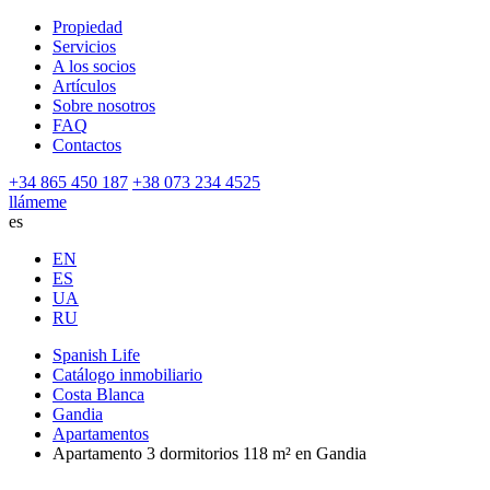
Propiedad
Servicios
A los socios
Artículos
Sobre nosotros
FAQ
Contactos
+34 865 450 187
+38 073 234 4525
llámeme
es
EN
ES
UA
RU
Spanish Life
Catálogo inmobiliario
Costa Blanca
Gandia
Apartamentos
Apartamento 3 dormitorios 118 m² en Gandia