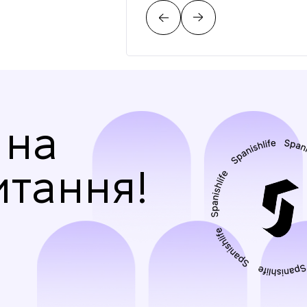
 на
итання!