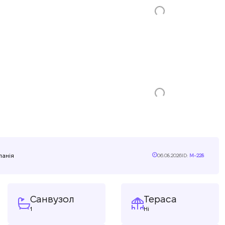
панія
06.08.2026
ID:
M-228
Санвузол
Тераса
1
Ні