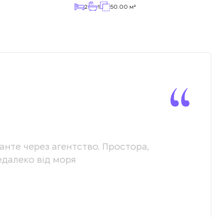
2
1
50.00 м²
канте через агентство. Простора,
Ми х
едалеко від моря
допо
наши
нас.