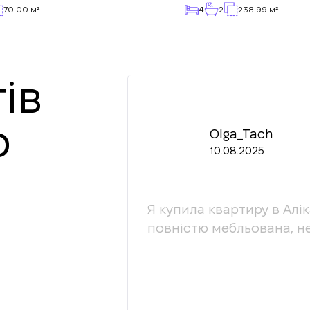
70.00 м²
4
2
238.99 м²
ів
ю
Olga_Tach
10.08.2025
онали своєї сфери,
Я купила квартиру в Алі
радістю ділюся їх
повністю мебльована, н