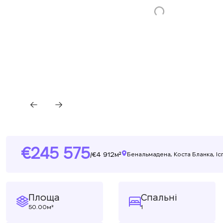
245 575
4 912м²
/
Бенальмадена, Коста Бланка, Іс
Площа
Спальні
50.00м²
1