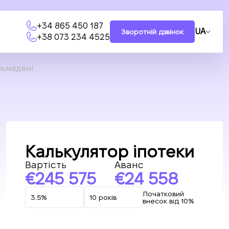
+34 865 450 187
UA
Зворотній дзвінок
+38 073 234 4525
льмадені
Калькулятор іпотеки
Вартість
Аванс
245 575
24 558
Початковий
внесок від 10%