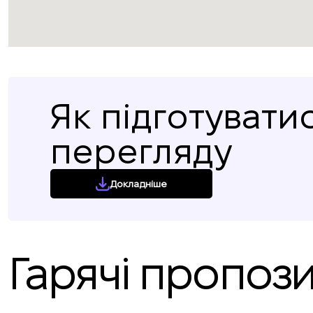
Як підготувати
перегляду
Докладніше
Гарячі пропози