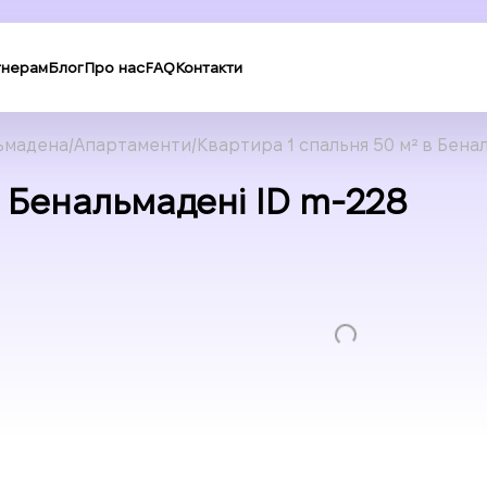
тнерам
Блог
Про нас
FAQ
Контакти
ьмадена
Апартаменти
Квартира 1 спальня 50 м² в Бена
в Бенальмадені ID m-228