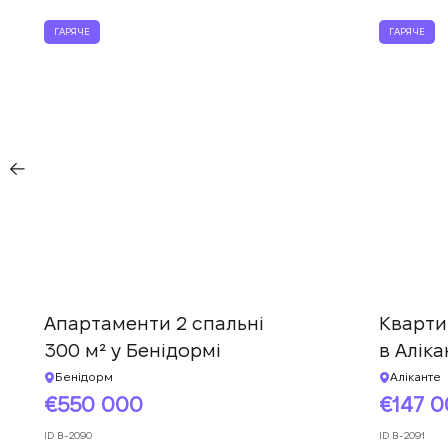
ГАРЯЧЕ
ГАРЯЧЕ
Апартаменти 2 спальні
Кварти
300 м² у Бенідормі
в Аліка
Бенідорм
Аліканте
550 000
147 
ID
B-2090
ID
B-2091