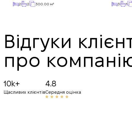
2
2
300.00 м²
3
1
Відгуки клієнт
про компані
Angelina B
19.07.2025
10k+
4.8
Рекомендую! Привітний персонал та професі
Щасливих клієнтів
Середня оцінка
неодноразово допомагали мені з орендою. З 
номером з друзями та знайомими