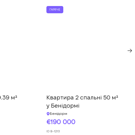
ГАРЯЧЕ
.39 м²
Квартира 2 спальні 50 м²
у Бенідормі
Бенідорм
190 000
ID
B-1213