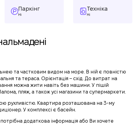
Паркінг
Техніка
Ні
Ні
енальмадені
ьнею та частковим видом на море. В ній є повністю
альня та тераса. Орієнтація – схід. До витрат на
ання можна жити навіть без машини. У пішій
Палома, пляж, а також усі магазини та супермаркети.
ою рухливістю. Квартира розташована на 3-му
диціонер. У комплексі є басейн.
м потрібна додаткова інформація або Ви хочете