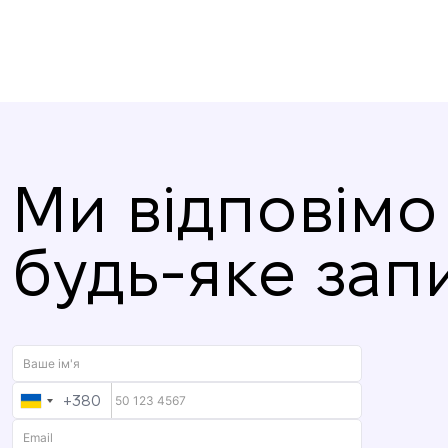
Ми відповімо
будь-яке зап
+380
UKRAINE
+380