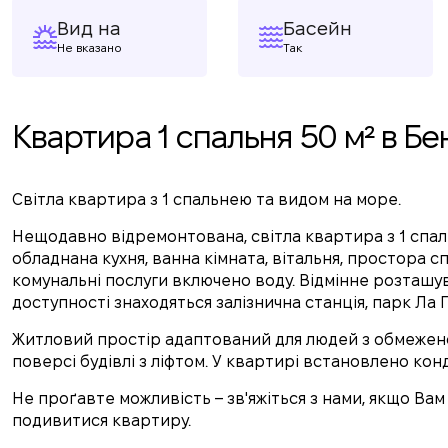
Вид на
Басейн
Не вказано
Так
Квартира 1 спальня 50 м² в Б
Світла квартира з 1 спальнею та видом на море.
Нещодавно відремонтована, світла квартира з 1 спал
обладнана кухня, ванна кімната, вітальня, простора сп
комунальні послуги включено воду. Відмінне розташув
доступності знаходяться залізнична станція, парк Ла 
Житловий простір адаптований для людей з обмежен
поверсі будівлі з ліфтом. У квартирі встановлено кон
Не проґавте можливість – зв'яжіться з нами, якщо Ва
подивитися квартиру.