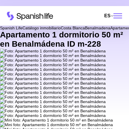
ES
Spanish Life
Catálogo inmobiliario
Costa Blanca
Benalmadena
Apartame
Apartamento 1 dormitorio 50 m²
en Benalmádena ID m-228