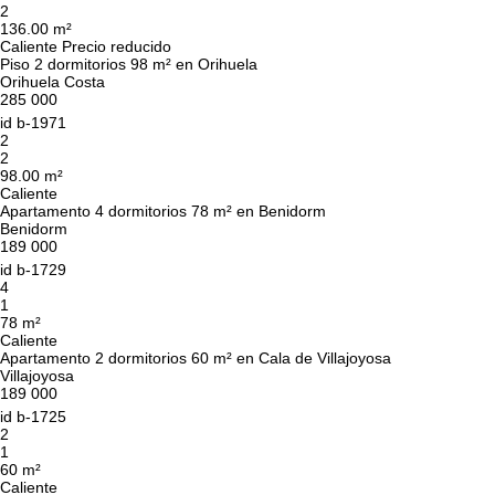
solicitud y le
2
La suscripción a las actualizaciones se ha
responderemos en
UKRAINE +380
136.00 m²
realizado con éxito
Caliente
breve.
Precio reducido
+380
Piso 2 dormitorios 98 m² en Orihuela
Orihuela Costa
285 000
id
b-1971
2
2
DEVUÉLVAME LA LLAMADA
98.00 m²
Caliente
Apartamento 4 dormitorios 78 m² en Benidorm
Benidorm
189 000
id
b-1729
4
1
78 m²
Caliente
Apartamento 2 dormitorios 60 m² en Cala de Villajoyosa
Villajoyosa
189 000
id
b-1725
2
1
60 m²
Caliente