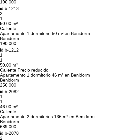
190 000
id
b-1213
2
1
50.00 m²
Caliente
Apartamento 1 dormitorio 50 m² en Benidorm
Benidorm
190 000
id
b-1212
1
1
50.00 m²
Caliente
Precio reducido
Apartamento 1 dormitorio 46 m² en Benidorm
Benidorm
256 000
Le devolveremos la
id
b-2082
llamada
1
1
46.00 m²
Caliente
Deje sus datos de contacto y nos pondremos en
Apartamento 2 dormitorios 136 m² en Benidorm
¡Gracias!
Benidorm
contacto con usted en breve.
¡Gracias!
689 000
id
b-2078
Hemos recibido su
2