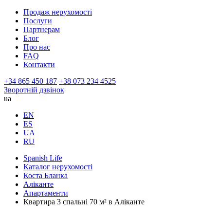
Продаж нерухомості
Послуги
Партнерам
Блог
Про нас
FAQ
Контакти
+34 865 450 187
+38 073 234 4525
Зворотній дзвінок
ua
EN
ES
UA
RU
Spanish Life
Каталог нерухомості
Коста Бланка
Аліканте
Апартаменти
Квартира 3 спальні 70 м² в Аліканте