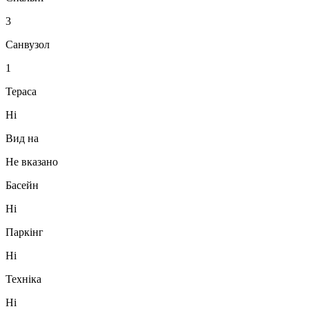
3
Санвузол
1
Тераса
Ні
Вид на
Не вказано
Басейн
Ні
Паркінг
Ні
Техніка
Ні