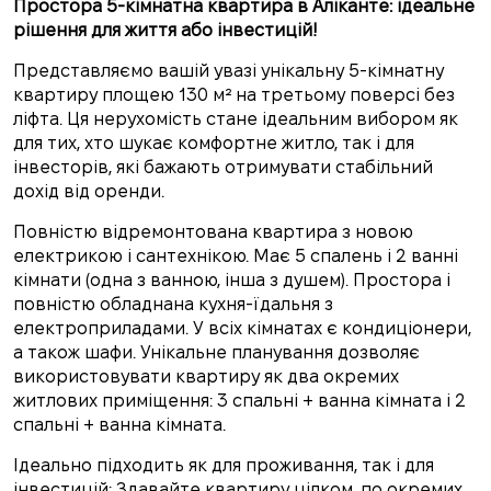
Простора 5-кімнатна квартира в Аліканте: ідеальне
рішення для життя або інвестицій!
Представляємо вашій увазі унікальну 5-кімнатну
квартиру площею 130 м² на третьому поверсі без
ліфта. Ця нерухомість стане ідеальним вибором як
для тих, хто шукає комфортне житло, так і для
інвесторів, які бажають отримувати стабільний
дохід від оренди.
Повністю відремонтована квартира з новою
електрикою і сантехнікою. Має 5 спалень і 2 ванні
кімнати (одна з ванною, інша з душем). Простора і
повністю обладнана кухня-їдальня з
електроприладами. У всіх кімнатах є кондиціонери,
а також шафи. Унікальне планування дозволяє
використовувати квартиру як два окремих
житлових приміщення: 3 спальні + ванна кімната і 2
спальні + ванна кімната.
Ідеально підходить як для проживання, так і для
інвестицій: Здавайте квартиру цілком, по окремих