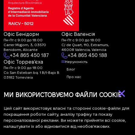
RAICV - 5012
Офіс Бенідорм
Офіс Валенсія
Пн-Пт с 9:00 до 18:00
Пн-Пт с 9:00 до 18:00
Carrer Migjorn, 3, 03570
C/ de Quart, 110, Extramurs,
Benidorm, Alicante
46008 València, Valencia
+34 865 450 187
+34 865 450 188
Офіс Торрев'єха
Нерухомість
Пн-Пт с 9:00 до 18:00
Блог
Co San Esteban bq. 1 B/1-Bajo B
Про нас
03182 Torrevieja
Canal de denuncias:
FAQ
×
marketing@spanish-
Контакти
МИ ВИКОРИСТОВУЄМО ФАЙЛИ COOKIE
life.estate
Підписка
Цей сайт використовує власні та сторонні cookie-файли для
покращення роботи сайту, аналізу трафіку та показу
персоналізованої реклами. Ви можете прийняти всі cookie,
Підпишіться на наші новини. Щотижнева розсилка
налаштувати їх або відмовитися від необов’язкових.