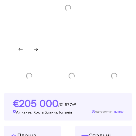
205 000
1 577м²
/
Аліканте, Коста Бланка, Іспанія
09.12.2025
ID:
B-1167
Площа
Спальні