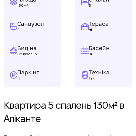
130м²
5
Санвузол
Тераса
2
Ні
Вид на
Басейн
Не вказано
Ні
Паркінг
Техніка
Ні
Так
Квартира 5 спалень 130м² в
Аліканте