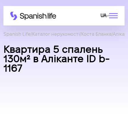
UA
Spanish Life
Каталог нерухомості
Коста Бланка
Алікан
Квартира 5 спалень
130м² в Аліканте ID b-
1167