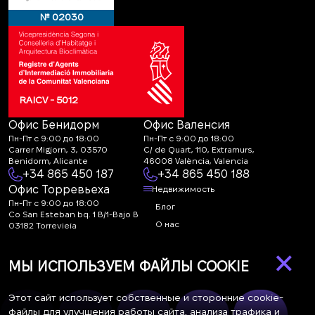
№ 02030
RAICV - 5012
Офис Бенидорм
Офис Валенсия
Пн-Пт с 9:00 до 18:00
Пн-Пт с 9:00 до 18:00
Carrer Migjorn, 3, 03570
C/ de Quart, 110, Extramurs,
Benidorm, Alicante
46008 València, Valencia
+34 865 450 187
+34 865 450 188
Офис Торревьеха
Недвижимость
Пн-Пт с 9:00 до 18:00
Блог
Co San Esteban bq. 1 B/1-Bajo B
О нас
03182 Torrevieja
Canal de denuncias:
FAQ
×
marketing@spanish-
Контакты
МЫ ИСПОЛЬЗУЕМ ФАЙЛЫ COOKIE
life.estate
Подписка
Этот сайт использует собственные и сторонние cookie-
файлы для улучшения работы сайта, анализа трафика и