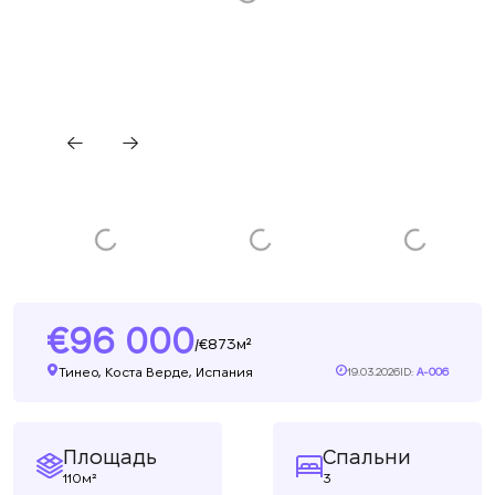
96 000
873м²
/
Тинео, Коста Верде, Испания
19.03.2026
ID:
A-006
Площадь
Спальни
110м²
3