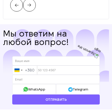
цен
нас.
Мы ответим на
любой вопрос!
+380
UKRAINE
+380
WhatsApp
Telegram
ОТПРАВИТЬ