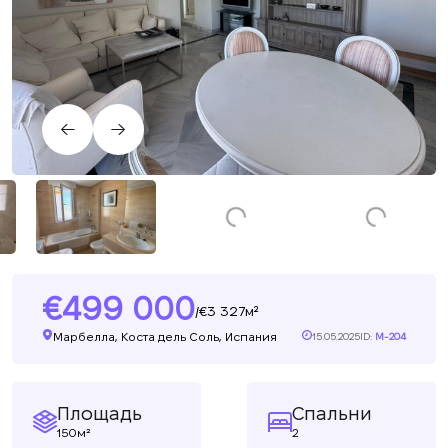
499 000
3 327м²
/
Марбелла, Коста дель Соль, Испания
15.05.2025
ID:
M-204
Площадь
Спальни
150м²
2