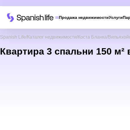
Продажа недвижимости
Услуги
Па
Spanish Life
Каталог недвижимости
Коста Бланка
Вильяхой
Квартира 3 спальни 150 м² 