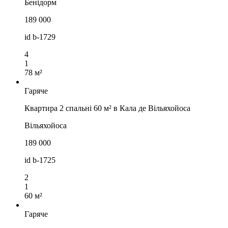
Бенідорм
189 000
id
b-1729
4
1
78 м²
Гаряче
Квартира 2 спальні 60 м² в Кала де Вільяхойоса
Вільяхойоса
189 000
id
b-1725
2
1
60 м²
Гаряче