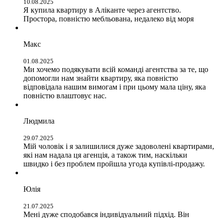
10.08.2025
Я купила квартиру в Аліканте через агентство.
Простора, повністю мебльована, недалеко від моря
Макс
01.08.2025
Ми хочемо подякувати всій команді агентства за те, що
допомогли нам знайти квартиру, яка повністю
відповідала нашим вимогам і при цьому мала ціну, яка
повністю влаштовує нас.
Людмила
29.07.2025
Мій чоловік і я залишилися дуже задоволені квартирами,
які нам надала ця агенція, а також тим, наскільки
швидко і без проблем пройшла угода купівлі-продажу.
Юлія
21.07.2025
Мені дуже сподобався індивідуальний підхід. Він