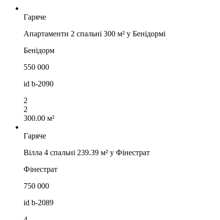
Гаряче
Апартаменти 2 спальні 300 м² у Бенідормі
Бенідорм
550 000
id
b-2090
2
2
300.00 м²
Гаряче
Вілла 4 спальні 239.39 м² у Фінестрат
Фінестрат
750 000
id
b-2089
4