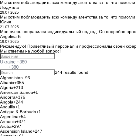
Мы хотим поблагодарить всю команду агентства за то, что помогл
Людмила
29.07.2025
Мы хотим поблагодарить всю команду агентства за то, что помогл
Юлия
21.07.2025
Мне очень понравился индивидуальный подход. Он подробно проко
Angelina B
19.07.2025
Рекомендую! Приветливый персонал и профессионалы своей сферы
Мы ответим на любой вопрос!
Ukraine +380
+380
244 results found
Afghanistan
+93
Albania
+355
Algeria
+213
American Samoa
+1
Andorra
+376
Angola
+244
Anguilla
+1
Antigua & Barbuda
+1
Argentina
+54
Armenia
+374
Aruba
+297
Ascension Island
+247