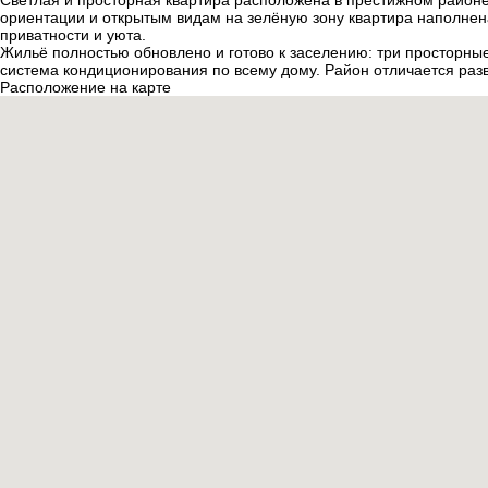
Светлая и просторная квартира расположена в престижном район
ориентации и открытым видам на зелёную зону квартира наполне
приватности и уюта.
Жильё полностью обновлено и готово к заселению: три просторны
система кондиционирования по всему дому. Район отличается раз
Расположение на карте