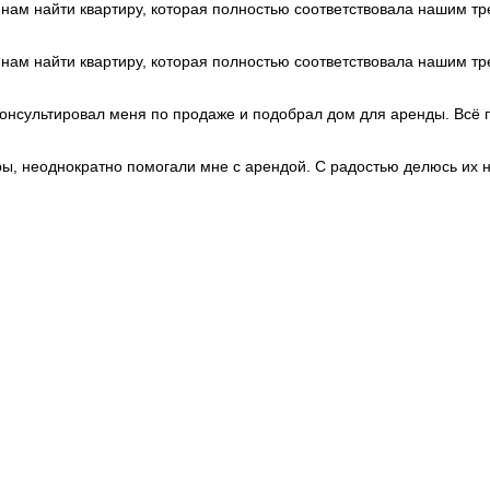
Portugal
+351
и нам найти квартиру, которая полностью соответствовала нашим 
Puerto Rico
+1
Qatar
+974
Romania
+40
и нам найти квартиру, которая полностью соответствовала нашим 
Russia
+7
Rwanda
+250
Réunion
+262
нсультировал меня по продаже и подобрал дом для аренды. Всё п
Samoa
+685
San Marino
+378
Saudi Arabia
+966
, неоднократно помогали мне с арендой. С радостью делюсь их 
Senegal
+221
Serbia
+381
Seychelles
+248
Sierra Leone
+232
Singapore
+65
Sint Maarten
+1
Slovakia
+421
Slovenia
+386
Solomon Islands
+677
Somalia
+252
South Africa
+27
South Korea
+82
South Sudan
+211
Spain
+34
Sri Lanka
+94
St. Barthélemy
+590
St. Helena
+290
St. Kitts & Nevis
+1