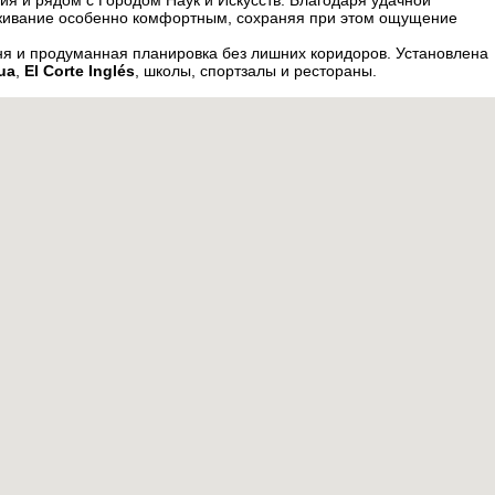
ия и рядом с Городом Наук и Искусств. Благодаря удачной
роживание особенно комфортным, сохраняя при этом ощущение
ня и продуманная планировка без лишних коридоров. Установлена
ua
,
El Corte Inglés
, школы, спортзалы и рестораны.