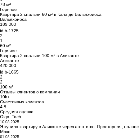
78 м²
Горячее
Квартира 2 спальни 60 м² в Кала де Вильяхойоса
Вильяхойоса
189 000
id
b-1725
2
1
60 м²
Горячее
Квартира 2 спальни 100 м² в Аликанте
Аликанте
420 000
id
b-1665
2
2
100 м²
Отзывы клиентов о компании
10k+
Счастливых клиентов
4.8
Средняя оценка
Olga_Tach
10.08.2025
Я купила квартиру в Аликанте через агентство. Просторная, полн
Макс
01.08.2025