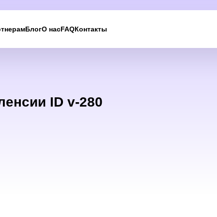
ртнерам
Блог
О нас
FAQ
Контакты
Мы вам перезвоним
Оставьте ваши контактные данные и мы свяжемс
ленсии ID v-280
в ближайшее время
UKRAINE +380
+380
244 results found
Afghanistan
+93
Albania
+355
Algeria
+213
American Samoa
+1
Andorra
+376