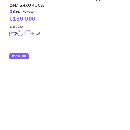
Вильяхойоса
Вильяхойоса
189 000
ID
B-1725
2
1
60 м²
ГОРЯЧЕЕ