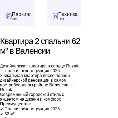
Мы получили Ваш
UKRAINE +380
Подписка на обновления успешно
запрос и ответим в
+380
ближайшее время.
оформлена.
Паркинг
Техника
Нет
Нет
ПЕРЕЗВОНИТЕ МНЕ
Квартира 2 спальни 62
м² в Валенсии
Дизайнерская квартира в сердце Ruzafa
— полная реконструкция 2025
Уникальная квартира после полной
дизайнерской реновации в самом
востребованном районе Валенсии —
Ruzafa.
Современный городской стиль с
акцентом на дизайн и комфорт.
Преимущества:
✔ Полная реконструкция 2025
✔ 62 м²