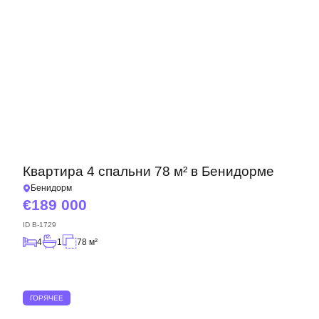
Квартира 4 спальни 78 м² в Бенидорме
Бенидорм
189 000
ID
B-1729
4
1
78 м²
ГОРЯЧЕЕ