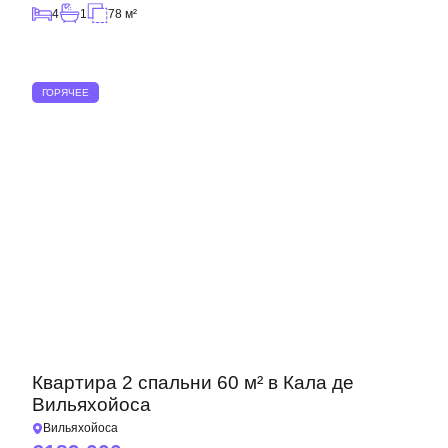
4
1
78 м²
ГОРЯЧЕЕ
Квартира 2 спальни 60 м² в Кала де
Вильяхойоса
Вильяхойоса