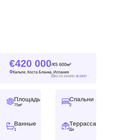
420 000
5 600м²
/
Кальпе, Коста Бланка, Испания
02.03.2026
ID:
B-1937
Площадь
Спальни
75м²
2
Ванные
Террасса
1
Да