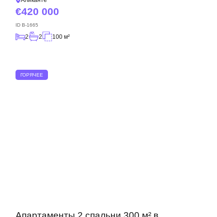
Аликанте
420 000
ID
B-1665
2
2
100 м²
ГОРЯЧЕЕ
Апартаменты 2 спальни 300 м² в