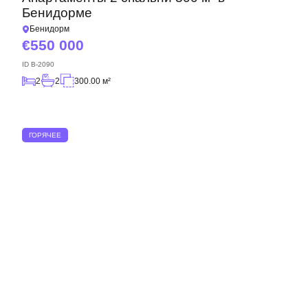
Бенидорме
Бенидорм
550 000
ID
B-2090
2
2
300.00 м²
ГОРЯЧЕЕ