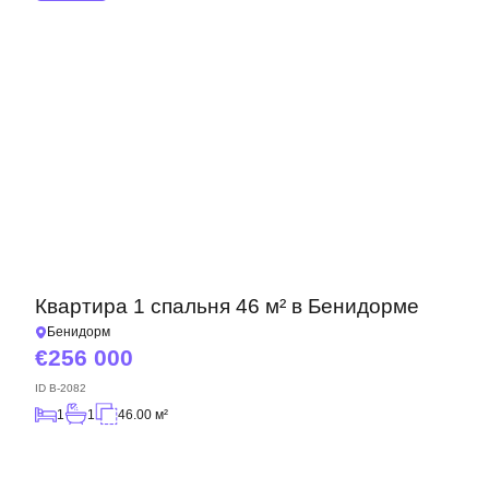
Квартира 1 спальня 46 м² в Бенидорме
Бенидорм
256 000
ID
B-2082
1
1
46.00 м²