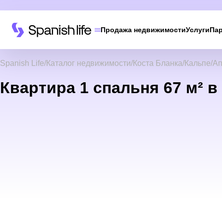
Продажа недвижимости
Услуги
Па
Spanish Life
Каталог недвижимости
Коста Бланка
Кальпе
Ап
Квартира 1 спальня 67 м² в