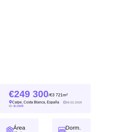
249 300
3 721m²
/
Calpe, Costa Blanca, España
06.02.2026
ID:
B-1945
Área
Dorm.