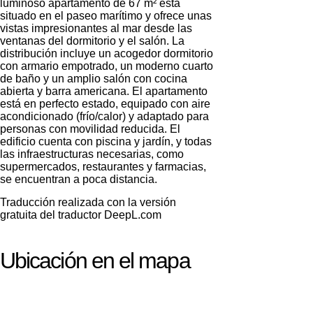
luminoso apartamento de 67 m² está
situado en el paseo marítimo y ofrece unas
vistas impresionantes al mar desde las
ventanas del dormitorio y el salón. La
distribución incluye un acogedor dormitorio
con armario empotrado, un moderno cuarto
de baño y un amplio salón con cocina
abierta y barra americana. El apartamento
está en perfecto estado, equipado con aire
acondicionado (frío/calor) y adaptado para
personas con movilidad reducida. El
edificio cuenta con piscina y jardín, y todas
las infraestructuras necesarias, como
supermercados, restaurantes y farmacias,
se encuentran a poca distancia.
Le devolveremos la
Traducción realizada con la versión
gratuita del traductor DeepL.com
llamada
Ubicación en el mapa
Deje sus datos de contacto y nos pondremos en
¡Gracias!
contacto con usted en breve.
¡Gracias!