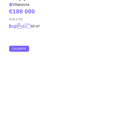
Villajoyosa
189 000
ID
B-1725
2
1
60 m²
CALIENTE