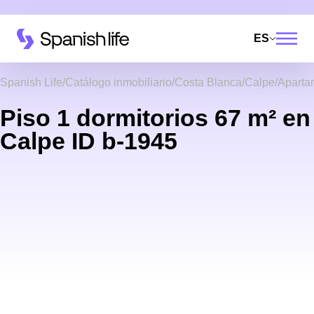
ES
Spanish Life
Catálogo inmobiliario
Costa Blanca
Calpe
Aparta
Piso 1 dormitorios 67 m² en
Calpe ID b-1945