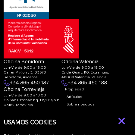
№ 02030
RAICV - 5012
Oficina Benidorm
Oficina Valencia
Lun-Vie de 9:00 a 18:00
Lun-Vie de 9:00 a 18:00
Carrer Migjorn, 3, 03570
C/ de Quart, 110, Extramurs,
Benidorm, Alicante
46008 València, Valencia
+34 865 450 187
+34 865 450 188
Oficina Torrevieja
Propiedad
Lun-Vie de 9:00 a 18:00
Artículos
Co San Esteban bq. 1 B/1-Bajo B
Sobre nosotros
03182 Torrevieja
Canal de denuncias:
FAQ
×
marketing@spanish-
Contactos
USAMOS COOKIES
life.estate
Suscripción