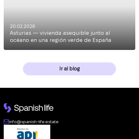
20.02.2026
Asturias — vivienda asequible junto al
océano en una región verde de España
Ir al blog
info@spanish-life.estate