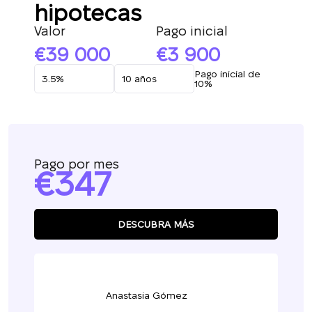
hipotecas
Valor
Pago inicial
39 000
3 900
Pago inicial de
10%
Pago por mes
347
DESCUBRA MÁS
Le devolveremos la
llamada
Anastasia Gómez