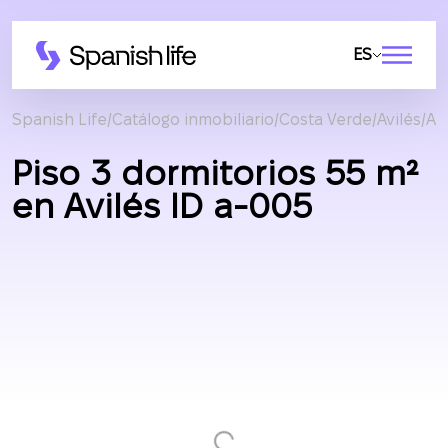
ES
Spanish Life
Catálogo inmobiliario
Costa Verde
Avilés
Ap
Piso 3 dormitorios 55 m²
en Avilés ID a-005