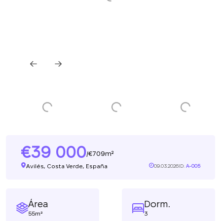
39 000
709m²
/
Avilés, Costa Verde, España
09.03.2026
ID:
A-005
Área
Dorm.
55m²
3