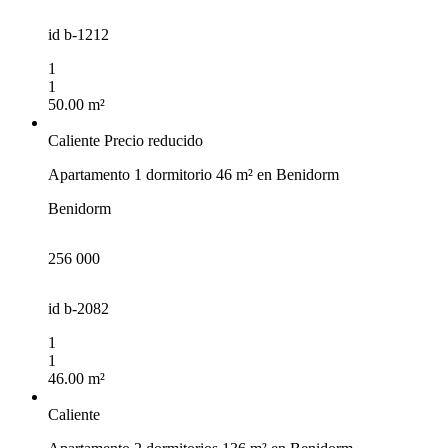
id
b-1212
1
1
50.00 m²
Caliente
Precio reducido
Apartamento 1 dormitorio 46 m² en Benidorm
Le devolveremos la llamad
Benidorm
Deje sus datos de contacto y nos pondremos en
¡Gracias!
256 000
contacto con usted en breve.
¡Gracias!
id
b-2082
Hemos recibido su
La suscripción a las actualizaciones se ha realiza
1
solicitud y le
responderemos en
1
con éxito
breve.
46.00 m²
Caliente
DEVUÉLVAME LA LLAMADA