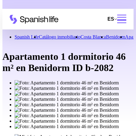
ES
Spanish Life
Catálogo inmobiliario
Costa Blanca
Benidorm
Apar
Apartamento 1 dormitorio 46
m² en Benidorm ID b-2082