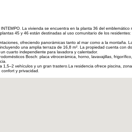
Guam
+1
Guatemala
+502
Guernsey
+44
Guinea
+224
Guinea-Bissau
+245
Guyana
+592
NTEMPO. La vivienda se encuentra en la planta 36 del emblemático ras
Haiti
+509
as plantas 45 y 46 están destinadas al uso comunitario de los resident
Honduras
+504
Hong Kong SAR China
+852
ntaciones, ofreciendo panorámicas tanto al mar como a la montaña. La s
Hungary
+36
², incluyendo una amplia terraza de 16,8 m². La propiedad cuenta con d
Iceland
+354
un cuarto independiente para lavadora y calentador.
India
+91
mésticos Bosch: placa vitrocerámica, horno, lavavajillas, frigorífico,
Indonesia
+62
cia.
Iran
+98
1,5–2 vehículos y un gran trastero.La residencia ofrece piscina, zonas
Iraq
+964
confort y privacidad.
Ireland
+353
Isle of Man
+44
Israel
+972
Italy
+39
Jamaica
+1
Japan
+81
Jersey
+44
Jordan
+962
Kazakhstan
+7
¡Gracias!
Kenya
+254
¡Gracias!
Kiribati
+686
Kosovo
+383
Kuwait
+965