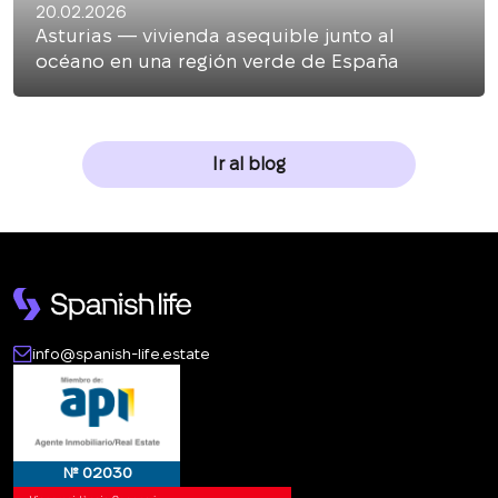
20.02.2026
Asturias — vivienda asequible junto al
océano en una región verde de España
Ir al blog
info@spanish-life.estate
№ 02030