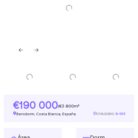
190 000
3 800m²
/
Benidorm, Costa Blanca, España
07.08.2026
ID:
B-1213
Área
Dorm.