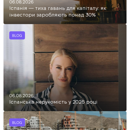
06.08.2026
Іспанія — тиха гавань для капіталу: як
інвестори заробляють понад 30%
BLOG
06.08.2026
Іспанська нерухомість у 2026 році
BLOG