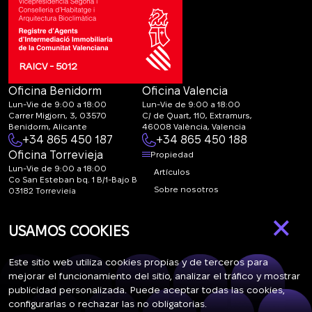
RAICV - 5012
Oficina Benidorm
Oficina Valencia
Lun-Vie de 9:00 a 18:00
Lun-Vie de 9:00 a 18:00
Carrer Migjorn, 3, 03570
C/ de Quart, 110, Extramurs,
Benidorm, Alicante
46008 València, Valencia
+34 865 450 187
+34 865 450 188
Oficina Torrevieja
Propiedad
Lun-Vie de 9:00 a 18:00
Artículos
Co San Esteban bq. 1 B/1-Bajo B
Sobre nosotros
03182 Torrevieja
Canal de denuncias:
FAQ
×
marketing@spanish-
Contactos
USAMOS COOKIES
life.estate
Suscripción
Este sitio web utiliza cookies propias y de terceros para
mejorar el funcionamiento del sitio, analizar el tráfico y mostrar
publicidad personalizada. Puede aceptar todas las cookies,
Suscríbase a nuestras noticias. Envío semanal
configurarlas o rechazar las no obligatorias.