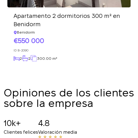
Deje sus datos de contacto y nos pondremos
¡Gracias!
en contacto con usted en breve.
Hemos recibido su
Apartamento 2 dormitorios 300 m² en
solicitud y le
La suscripción a las actualizaciones se ha
Benidorm
responderemos en
realizado con éxito
Benidorm
breve.
+380
UKRAINE
550 000
+380
ID
B-2090
2
2
300.00 m²
DEVUÉLVAME LA LLAMADA
Opiniones de los clientes
sobre la empresa
10k+
4.8
Clientes felices
Valoración media