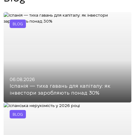
BLOG
06.08.2026
Іспанія — тиха гавань для капіталу: як
інвестори заробляють понад 30%
BLOG