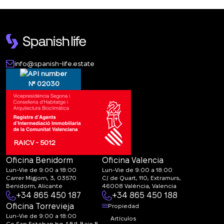
info@spanish-life.estate
№ 02030
RAICV - 5012
Oficina Benidorm
Oficina Valencia
Lun-Vie de 9:00 a 18:00
Lun-Vie de 9:00 a 18:00
Carrer Migjorn, 3, 03570
C/ de Quart, 110, Extramurs,
Benidorm, Alicante
46008 València, Valencia
+34 865 450 187
+34 865 450 188
Oficina Torrevieja
Propiedad
Lun-Vie de 9:00 a 18:00
Artículos
Co San Esteban bq. 1 B/1-Bajo B