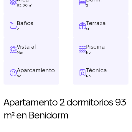
93.00m²
2
Baños
Terraza
2
Sí
Vista al
Piscina
Mar
No
Aparcamiento
Técnica
No
No
Apartamento 2 dormitorios 93
m² en Benidorm