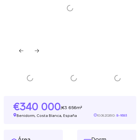
340 000
3 656m²
/
Benidorm, Costa Blanca, España
10.08.2026
ID:
B-1693
Área
Dorm.