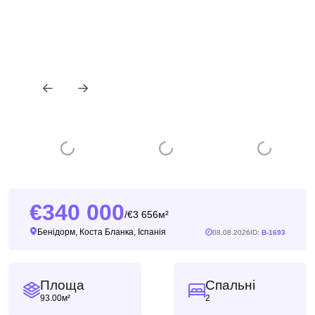
340 000
3 656м²
/
Бенідорм, Коста Бланка, Іспанія
08.08.2026
ID:
B-1693
Площа
Спальні
93.00м²
2