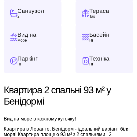
Санвузол
Тераса
2
Так
Вид на
Басейн
Море
Ні
Паркінг
Техніка
Ні
Ні
Квартира 2 спальні 93 м² у
Бенідормі
Вид на море в кожному куточку!
Квартира в Леванте, Бенідорм - ідеальний варіант біля
моря! Квартира площею 93 м² з 2 спальнями і 2