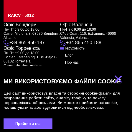
RAICV - 5012
Офіс Бенідорм
Офіс Валенсія
Пн-Пт с 9:00 до 18:00
Пн-Пт с 9:00 до 18:00
Carrer Migjorn, 3, 03570 Benidorm,
C/ de Quart, 110, Extramurs, 46008
Alicante
València, Valencia
+34 865 450 187
+34 865 450 188
Офіс Торрев'єха
Нерухомість
Пн-Пт с 9:00 до 18:00
Блог
Co San Esteban bq. 1 B/1-Bajo B
03182 Torrevieja
Про нас
Canal de denuncias:
FAQ
marketing@spanish-life.estate
×
Контакти
МИ ВИКОРИСТОВУЄМО ФАЙЛИ COOKIE
Підписка
Цей сайт використовує власні та сторонні cookie-файли для
покращення роботи сайту, аналізу трафіку та показу
Підпишіться на наші новини. Щотижнева розсилка
персоналізованої реклами. Ви можете прийняти всі cookie,
налаштувати їх або відмовитися від необов’язкових.
Прийняти всі