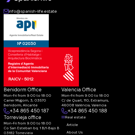
info@spanish-life.estate
№ 02030
RAICV - 5012
Benidorm Office
Valencia Office
Mon-Fri from 9:00 to 18:00
Mon-Fri from 9:00 to 18:00
Carrer Migjorn, 3, 03570
C/ de Quart, 110, Extramurs,
Benidorm, Alicante
46008 València, Valencia
+34 865 450 187
+34 865 450 188
Torrevieja office
Real estate
Mon-Fri from 9:00 to 18:00
Article
Co San Esteban bq. 1 B/1-Bajo B
About Us
03182 Torrevieja