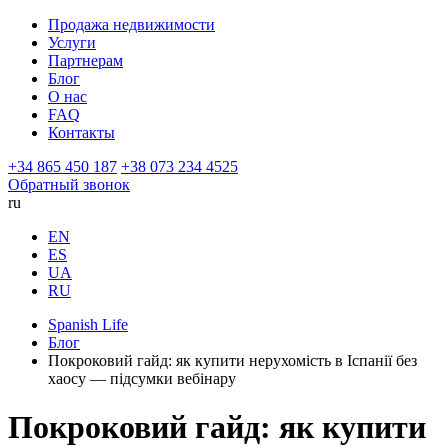
Продажа недвижимости
Услуги
Партнерам
Блог
О нас
FAQ
Контакты
+34 865 450 187
+38 073 234 4525
Обратный звонок
ru
EN
ES
UA
RU
Spanish Life
Блог
Покроковий гайд: як купити нерухомість в Іспанії без
хаосу — підсумки вебінару
Покроковий гайд: як купити